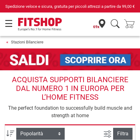
Spedizione veloce e sicura, gratuita per piccoli attrezzi a partire da
99,00 €
69x
Stazioni Bilanciere
ACQUISTA SUPPORTI BILANCIERE
DAL NUMERO 1 IN EUROPA PER
L’HOME FITNESS
The perfect foundation to successfully build muscle and
strength at home
Ricerca ava
Ordina per
Filtra