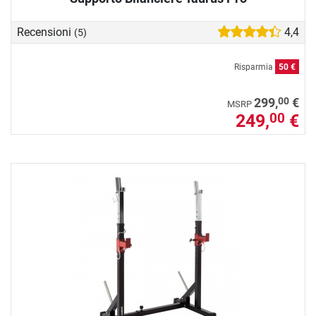
Recensioni
4,4
(5)
Risparmia
50 €
00
299,
€
MSRP
249,
€
00