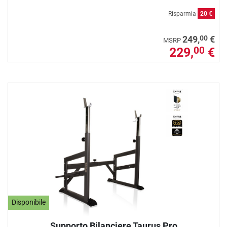
Risparmia
20 €
00
249,
€
MSRP
229,
€
00
Disponibile
Supporto Bilanciere Taurus Pro