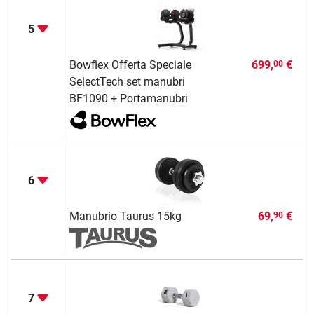
5
Bowflex Offerta Speciale
699,
€
00
SelectTech set manubri
BF1090 + Portamanubri
6
Manubrio Taurus 15kg
69,
€
90
7