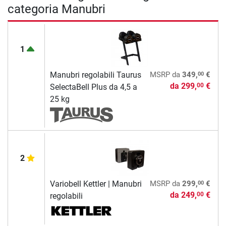
categoria Manubri
1
00
Manubri regolabili Taurus
MSRP
da
349,
€
da
299,
€
00
SelectaBell Plus da 4,5 a
25 kg
2
00
Variobell Kettler | Manubri
MSRP
da
299,
€
da
249,
€
00
regolabili