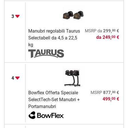
3
00
Manubri regolabili Taurus
MSRP
da
299,
€
da
249,
€
00
Selectabell da 4,5 a 22,5
kg
4
00
Bowflex Offerta Speciale
MSRP
877,
€
499,
€
00
SelectTech-Set Manubri +
Portamanubri