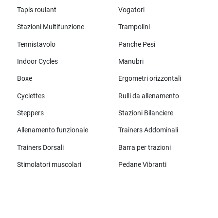
Tapis roulant
Vogatori
Stazioni Multifunzione
Trampolini
Tennistavolo
Panche Pesi
Indoor Cycles
Manubri
Boxe
Ergometri orizzontali
Cyclettes
Rulli da allenamento
Steppers
Stazioni Bilanciere
Allenamento funzionale
Trainers Addominali
Trainers Dorsali
Barra per trazioni
Stimolatori muscolari
Pedane Vibranti
Tutte le marche