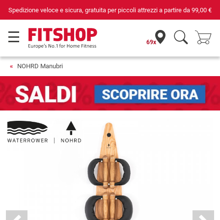
Spedizione veloce e sicura, gratuita per piccoli attrezzi a partire da
99,00 €
69x
NOHRD Manubri