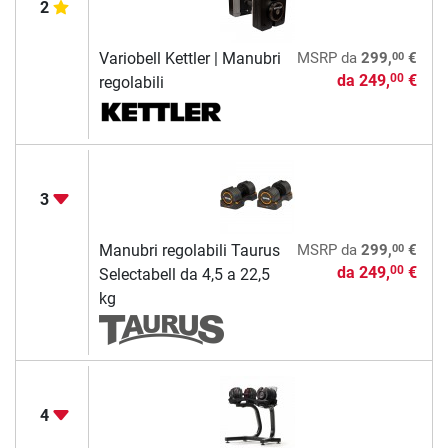
2
00
Variobell Kettler | Manubri
MSRP
da
299,
€
da
249,
€
00
regolabili
3
00
Manubri regolabili Taurus
MSRP
da
299,
€
da
249,
€
00
Selectabell da 4,5 a 22,5
kg
4