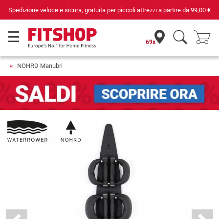
Spedizione veloce e sicura, gratuita per piccoli attrezzi a partire da
99,00 €
69x
NOHRD Manubri