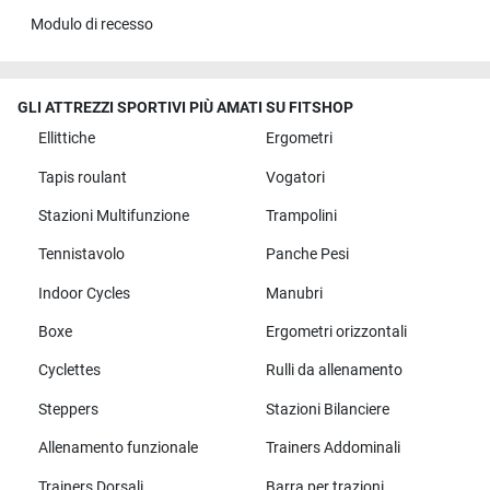
Modulo di recesso
GLI ATTREZZI SPORTIVI PIÙ AMATI SU FITSHOP
Ellittiche
Ergometri
Tapis roulant
Vogatori
Stazioni Multifunzione
Trampolini
Tennistavolo
Panche Pesi
Indoor Cycles
Manubri
Boxe
Ergometri orizzontali
Cyclettes
Rulli da allenamento
Steppers
Stazioni Bilanciere
Allenamento funzionale
Trainers Addominali
Trainers Dorsali
Barra per trazioni