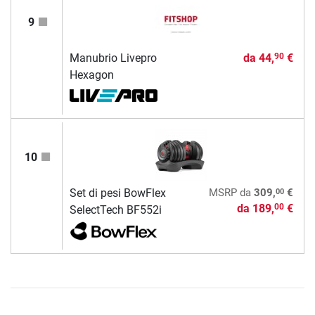
9
Manubrio Livepro
da
44,
€
90
Hexagon
10
00
Set di pesi BowFlex
MSRP
da
309,
€
da
189,
€
00
SelectTech BF552i