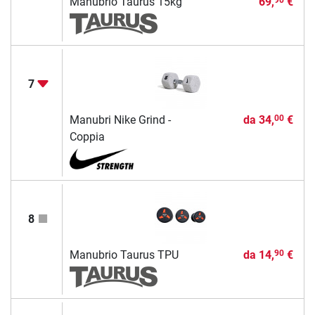
Manubrio Taurus 15kg
69,
€
90
7
Manubri Nike Grind -
da
34,
€
00
Coppia
8
Manubrio Taurus TPU
da
14,
€
90