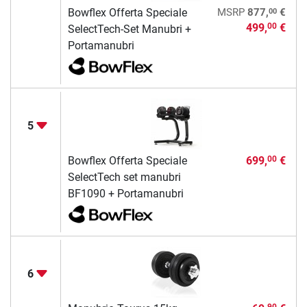
00
Bowflex Offerta Speciale
MSRP
877,
€
499,
€
00
SelectTech-Set Manubri +
Portamanubri
5
Bowflex Offerta Speciale
699,
€
00
SelectTech set manubri
BF1090 + Portamanubri
6