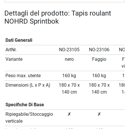
Dettagli del prodotto: Tapis roulant
NOHRD Sprintbok
Dati Generali
ArtNr.
NO-23105
NO-23106
NO-2
Variante
nero
Faggio
Fag
vin
Peso max. utente
160 kg
160 kg
160
Dimensioni (L x P x A)
180 x 70 x
180 x 70 x
180 x
140 cm
140 cm
140
Specifiche Di Base
Ripiegabile/Stoccaggio
✗
✗
verticale