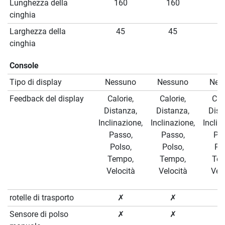
Lunghezza della
160
160
1
cinghia
Larghezza della
45
45
4
cinghia
Console
Tipo di display
Nessuno
Nessuno
Nes
Feedback del display
Calorie,
Calorie,
Calo
Distanza,
Distanza,
Dist
Inclinazione,
Inclinazione,
Inclin
Passo,
Passo,
Pas
Polso,
Polso,
Pol
Tempo,
Tempo,
Tem
Velocità
Velocità
Velo
rotelle di trasporto
✗
✗
Sensore di polso
✗
✗