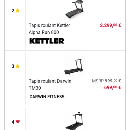
2
Tapis roulant Kettler
2.299,
€
00
Alpha Run 800
3
00
Tapis roulant Darwin
MSRP
999,
€
699,
€
00
TM30
4