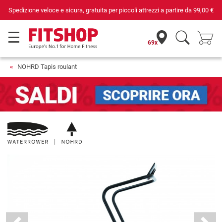
Da 42 anni i tuoi esperti di fiducia per il fitness domestico
69x
NOHRD Tapis roulant