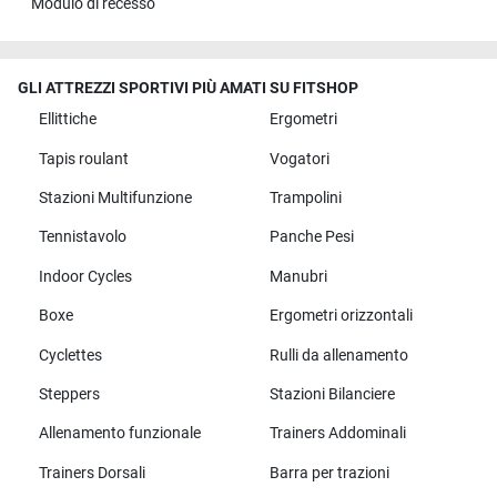
Modulo di recesso
GLI ATTREZZI SPORTIVI PIÙ AMATI SU FITSHOP
Ellittiche
Ergometri
Tapis roulant
Vogatori
Stazioni Multifunzione
Trampolini
Tennistavolo
Panche Pesi
Indoor Cycles
Manubri
Boxe
Ergometri orizzontali
Cyclettes
Rulli da allenamento
Steppers
Stazioni Bilanciere
Allenamento funzionale
Trainers Addominali
Trainers Dorsali
Barra per trazioni