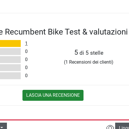
te Recumbent Bike Test & valutazioni
1
0
5
di 5 stelle
0
(1 Recensioni dei clienti)
0
0
LASCIA UNA RECENSIONE
Ling