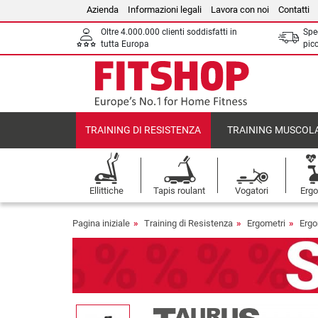
Azienda
Informazioni legali
Lavora con noi
Contatti
Oltre 4.000.000 clienti soddisfatti in
Sped
tutta Europa
picc
TRAINING DI RESISTENZA
TRAINING MUSCOL
Ellittiche
Tapis roulant
Vogatori
Ergo
Pagina iniziale
Training di Resistenza
Ergometri
Ergo