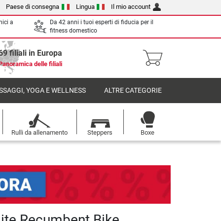
Paese di consegna
Lingua
Il mio account
nici a
Da 42 anni i tuoi esperti di fiducia per il
fitness domestico
69 filiali in Europa
Panoramica delle filiali
SSAGGI, YOGA E WELLNESS
ALTRE CATEGORIE
Rulli da allenamento
Steppers
Boxe
lite Recumbent Bike