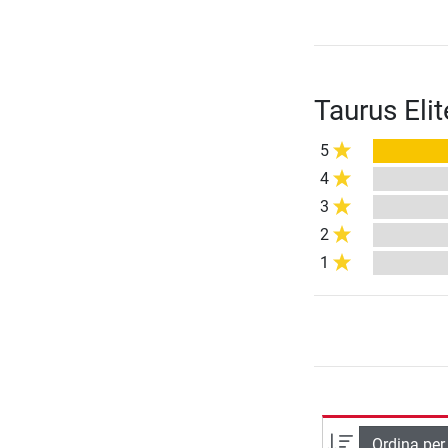
Taurus Eli
5
4
3
2
1
Ordina per