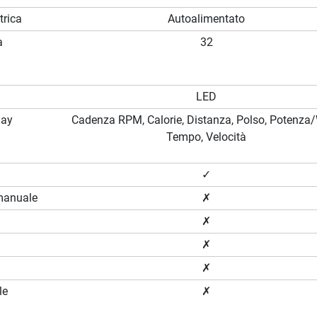
trica
Autoalimentato
a
32
LED
lay
Cadenza RPM, Calorie, Distanza, Polso, Potenza/
Tempo, Velocità
✓
manuale
✗
✗
✗
✗
le
✗