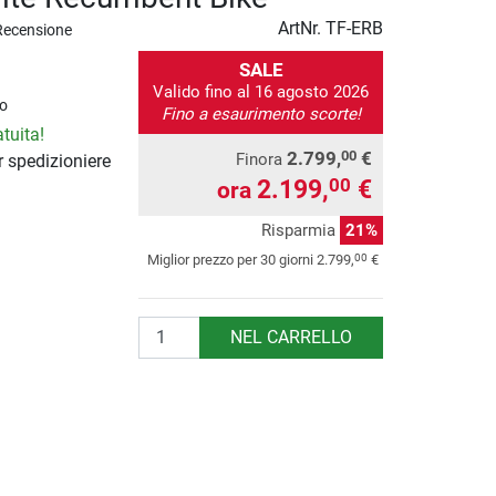
ArtNr.
TF-ERB
Recensione
SALE
Valido fino al 16 agosto 2026
o
Fino a esaurimento scorte!
tuita!
2.799,
€
00
Finora
 spedizioniere
2.199,
€
00
ora
Risparmia
21%
00
Miglior prezzo per 30 giorni
2.799,
€
Quantità
NEL CARRELLO