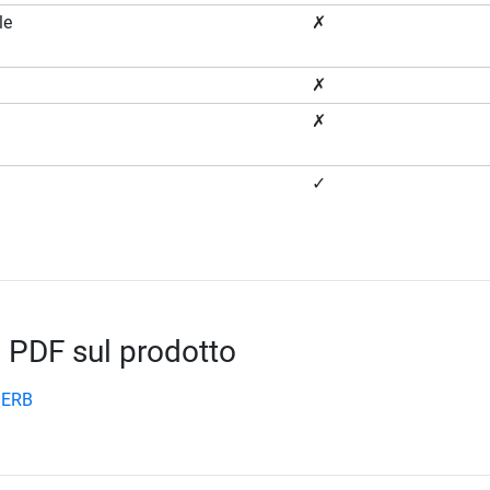
le
✗
✗
✗
✓
 PDF sul prodotto
 ERB