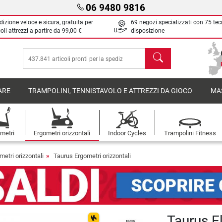
06 9480 9816
izione veloce e sicura, gratuita per
69 negozi specializzati con 75 tec
oli attrezzi a partire da
99,00 €
disposizione
Cerca
ARE
TRAMPOLINI, TENNISTAVOLO E ATTREZZI DA GIOCO
MA
metri
Ergometri orizzontali
Indoor Cycles
Trampolini Fitness
metri orizzontali
Taurus Ergometri orizzontali
Taurus E