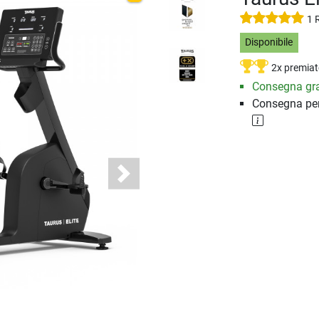
1 
Disponibile
2x premiat
Consegna gra
Consegna per
Next