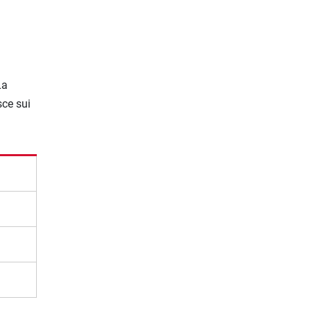
La
sce sui