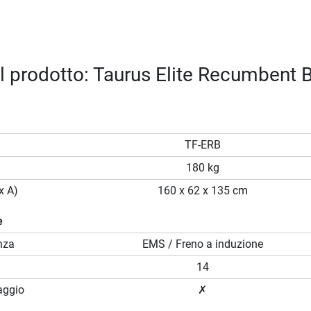
el prodotto: Taurus Elite Recumbent 
TF-ERB
180 kg
x A)
160 x 62 x 135 cm
e
nza
EMS / Freno a induzione
14
aggio
✗