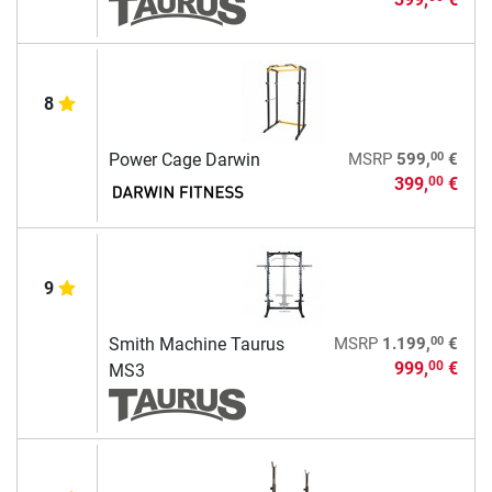
8
00
Power Cage Darwin
MSRP
599,
€
399,
€
00
9
00
Smith Machine Taurus
MSRP
1.199,
€
999,
€
00
MS3