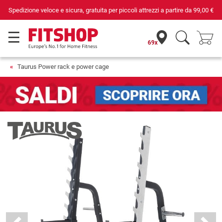
Da 42 anni i tuoi esperti di fiducia per il fitness domestico
69x
Taurus Power rack e power cage