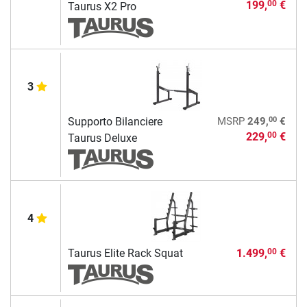
199,
€
00
Taurus X2 Pro
3
00
Supporto Bilanciere
MSRP
249,
€
229,
€
00
Taurus Deluxe
4
Taurus Elite Rack Squat
1.499,
€
00