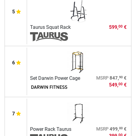
5
Taurus Squat Rack
599,
€
00
6
90
Set Darwin Power Cage
MSRP
847,
€
549,
€
00
7
00
Power Rack Taurus
MSRP
499,
€
399,
€
00