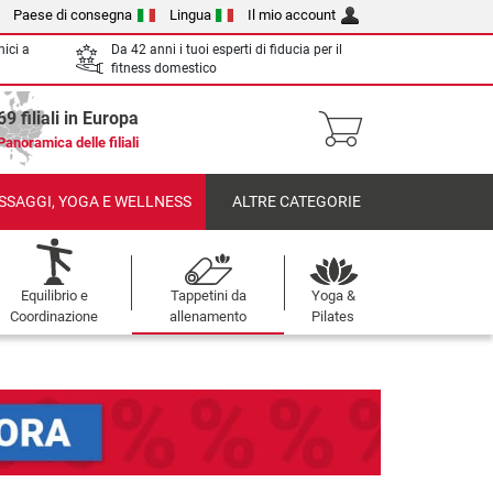
Paese di consegna
Lingua
Il mio account
nici a
Da 42 anni i tuoi esperti di fiducia per il
fitness domestico
69 filiali in Europa
Panoramica delle filiali
SSAGGI, YOGA E WELLNESS
ALTRE CATEGORIE
Equilibrio e
Tappetini da
Yoga &
Coordinazione
allenamento
Pilates