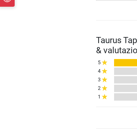
Taurus Tap
& valutazio
5
4
3
2
1