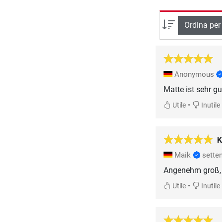
Ordina per
Anonymous
•
Utile
Inutile
K
Maik
sette
Angenehm groß, k
•
Utile
Inutile