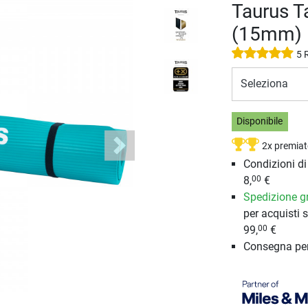
Taurus T
(15mm)
5 
Seleziona
Disponibile
2x premiat
Next
Condizioni d
8,
€
00
Spedizione gr
per acquisti s
99,
€
00
Consegna pe