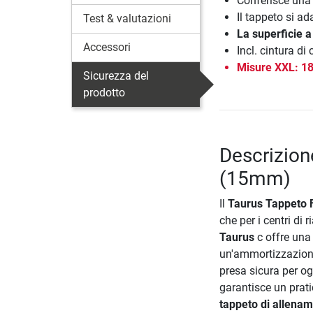
Conferisce una
Il tappeto si ad
Test & valutazioni
La superficie a
Accessori
Incl. cintura d
Misure XXL: 18
Sicurezza del
prodotto
Descrizion
(15mm)
Il
Taurus Tappeto F
che per i centri di
Taurus
c offre una
un'ammortizzazione 
presa sicura per og
garantisce un prati
tappeto di allena