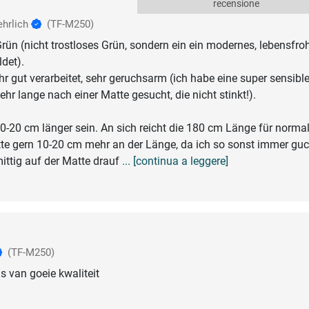
recensione
hrlich
(TF-M250)
rün (nicht trostloses Grün, sondern ein ein modernes, lebensfro
ldet).
hr gut verarbeitet, sehr geruchsarm (ich habe eine super sensibl
hr lange nach einer Matte gesucht, die nicht stinkt!).
0-20 cm länger sein. An sich reicht die 180 cm Länge für norma
tte gern 10-20 cm mehr an der Länge, da ich so sonst immer gu
ittig auf der Matte drauf
... [continua a leggere]
(TF-M250)
 is van goeie kwaliteit