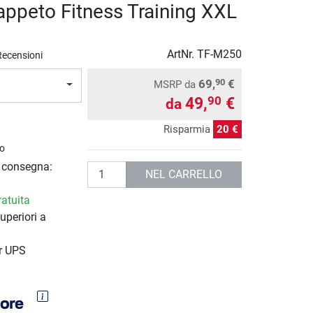
appeto Fitness Training XXL
ArtNr.
TF-M250
Recensioni
69,
€
90
MSRP
da
49,
€
90
da
Risparmia
20 €
o
i consegna:
Quantità
NEL CARRELLO
atuita
uperiori a
r UPS