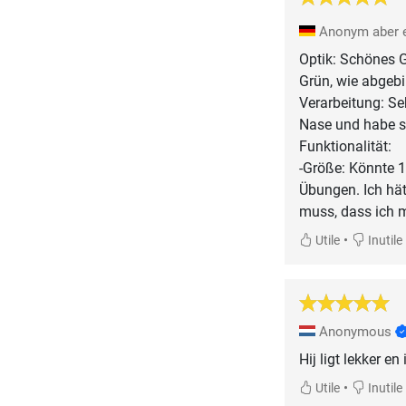
Anonym aber e
Optik: Schönes G
Grün, wie abgebi
Verarbeitung: Se
Nase und habe se
Funktionalität:
-Größe: Könnte 1
Übungen. Ich hä
muss, dass ich m
•
Utile
Inutile
Anonymous
Hij ligt lekker en
•
Utile
Inutile