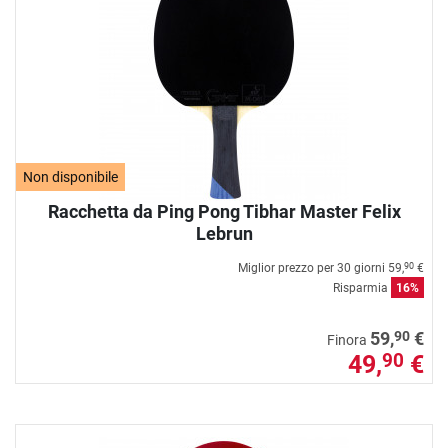
Non disponibile
Racchetta da Ping Pong Tibhar Master Felix
Lebrun
Miglior prezzo per 30 giorni
59,
€
90
Risparmia
16%
90
59,
€
Finora
49,
€
90