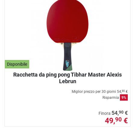
Disponibile
Racchetta da ping pong Tibhar Master Alexis
Lebrun
Miglior prezzo per 30 giorni
54,
€
90
Risparmia
9%
90
54,
€
Finora
49,
€
90