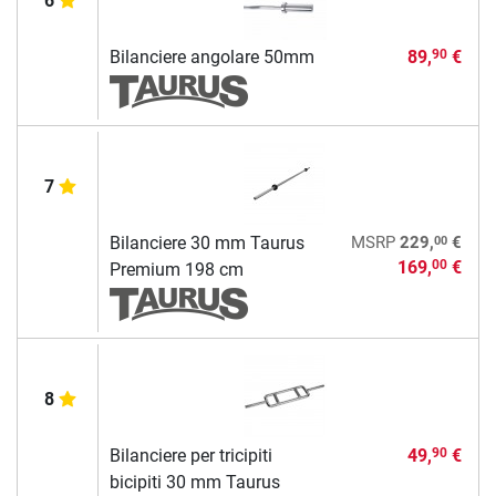
6
Bilanciere angolare 50mm
89,
€
90
7
00
Bilanciere 30 mm Taurus
MSRP
229,
€
169,
€
00
Premium 198 cm
8
Bilanciere per tricipiti
49,
€
90
bicipiti 30 mm Taurus