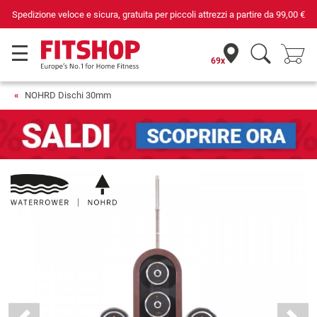
Spedizione veloce e sicura, gratuita per piccoli attrezzi a partire da
99,00 €
69x
NOHRD Dischi 30mm