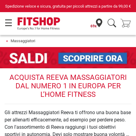
Spedizione veloce e sicura, gratuita per piccoli attrezzi a partire da
99,00 €
69x
Massaggiatori
ACQUISTA REEVA MASSAGGIATORI
DAL NUMERO 1 IN EUROPA PER
L’HOME FITNESS
Gli attrezzi Massaggiatori Reeva ti offrono una buona base
per allenarti efficacemente, ad esempio per perdere peso.
Con l'assortimento di Reeva raggiungi i tuoi obiettivi
sportivi in autonomia. Devi solo mostrare buona volontà e