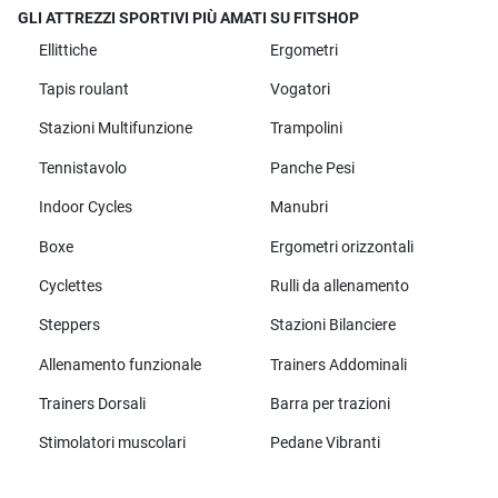
GLI ATTREZZI SPORTIVI PIÙ AMATI SU FITSHOP
Ellittiche
Ergometri
Tapis roulant
Vogatori
Stazioni Multifunzione
Trampolini
Tennistavolo
Panche Pesi
Indoor Cycles
Manubri
Boxe
Ergometri orizzontali
Cyclettes
Rulli da allenamento
Steppers
Stazioni Bilanciere
Allenamento funzionale
Trainers Addominali
Trainers Dorsali
Barra per trazioni
Stimolatori muscolari
Pedane Vibranti