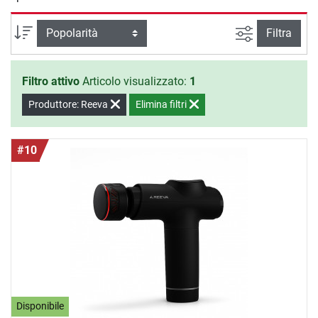
cominciare ad allenarti.
Ricerca ava
Ordina per
Filtra
Filtro attivo
Articolo visualizzato:
1
Produttore: Reeva
Elimina filtri
#10
Disponibile