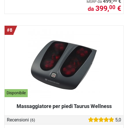
00
499,
€
da
MSRP
399,
€
00
da
#8
Disponibile
Massaggiatore per piedi Taurus Wellness
Recensioni
5,0
(6)