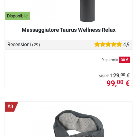
Disponibile
Massaggiatore Taurus Wellness Relax
Recensioni
4,9
(29)
Risparmia
30 €
00
129,
€
MSRP
99,
€
00
#3