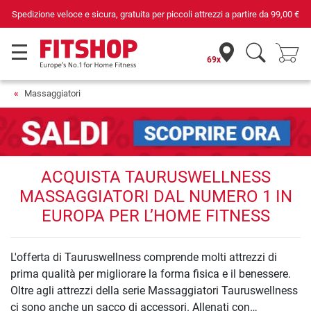
Spedizione veloce e sicura, gratuita per piccoli attrezzi a partire da
99,00 €
69x
Massaggiatori
ACQUISTA TAURUSWELLNESS
MASSAGGIATORI DAL NUMERO 1 IN
EUROPA PER L’HOME FITNESS
L'offerta di Tauruswellness comprende molti attrezzi di
prima qualità per migliorare la forma fisica e il benessere.
Oltre agli attrezzi della serie Massaggiatori Tauruswellness
ci sono anche un sacco di accessori. Allenati con