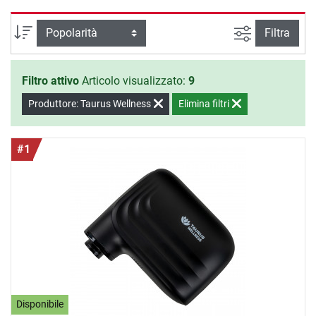
Tauruswellness e divertiti.
Ricerca ava
Ordina per
Filtra
Filtro attivo
Articolo visualizzato:
9
Produttore: Taurus Wellness
Elimina filtri
#1
Disponibile