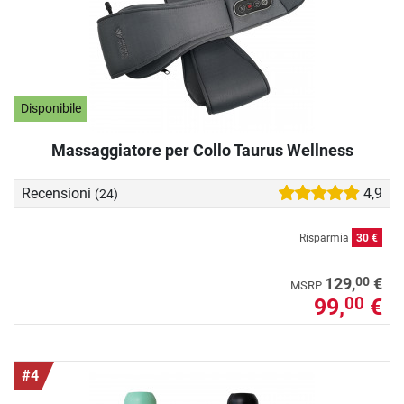
Disponibile
Massaggiatore per Collo Taurus Wellness
Recensioni
4,9
(24)
Risparmia
30 €
00
129,
€
MSRP
99,
€
00
#4