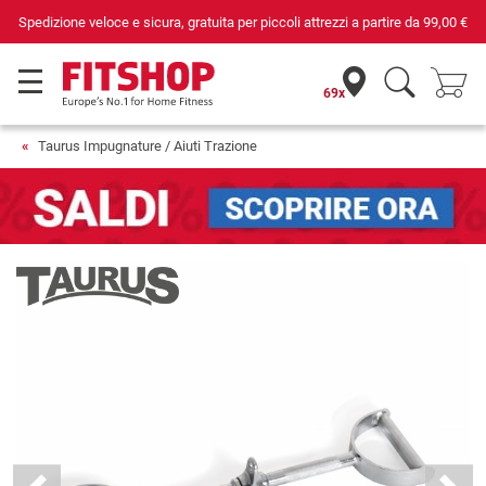
Spedizione veloce e sicura, gratuita per piccoli attrezzi a partire da
99,00 €
69x
Taurus Impugnature / Aiuti Trazione