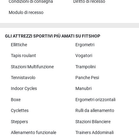
Condizioni di consegna
Diritto di recesso
Modulo di recesso
GLI ATTREZZI SPORTIVI PIÙ AMATI SU FITSHOP
Ellittiche
Ergometri
Tapis roulant
Vogatori
Stazioni Multifunzione
Trampolini
Tennistavolo
Panche Pesi
Indoor Cycles
Manubri
Boxe
Ergometri orizzontali
Cyclettes
Rulli da allenamento
Steppers
Stazioni Bilanciere
Allenamento funzionale
Trainers Addominali