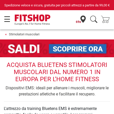
Spedizione veloce e sicura, gratuita per piccoli attrezzi a partire da
99,00 €
69x
Stimolatori muscolari
ACQUISTA BLUETENS STIMOLATORI
MUSCOLARI DAL NUMERO 1 IN
EUROPA PER L’HOME FITNESS
Dispositivi EMS: ideali per allenare i muscoli, migliorare le
prestazioni atletiche e facilitare il recupero.
L'attrezzo da training Bluetens EMS è estremamente