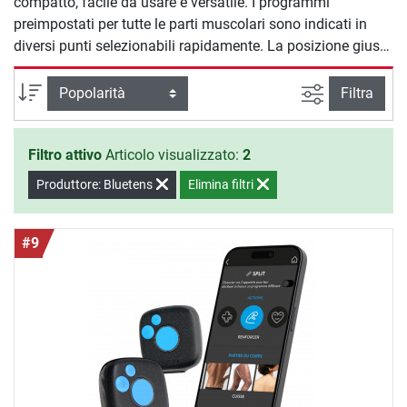
compatto, facile da usare e versatile. I programmi
preimpostati per tutte le parti muscolari sono indicati in
diversi punti selezionabili rapidamente. La posizione giusta
degli elettrodi è spiegata attraverso immagini via app.
L'attrezzo è grande come una carta di credito e può essere
Ricerca ava
Ordina per
Filtra
utilizzato ovunque e in ogni momento.
Filtro attivo
Articolo visualizzato:
2
Produttore: Bluetens
Elimina filtri
#9