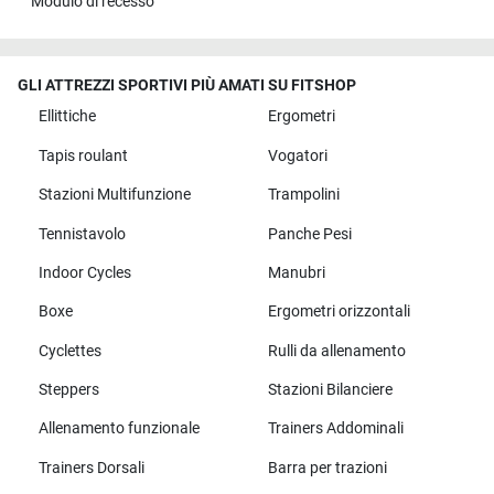
Modulo di recesso
GLI ATTREZZI SPORTIVI PIÙ AMATI SU FITSHOP
Ellittiche
Ergometri
Tapis roulant
Vogatori
Stazioni Multifunzione
Trampolini
Tennistavolo
Panche Pesi
Indoor Cycles
Manubri
Boxe
Ergometri orizzontali
Cyclettes
Rulli da allenamento
Steppers
Stazioni Bilanciere
Allenamento funzionale
Trainers Addominali
Trainers Dorsali
Barra per trazioni