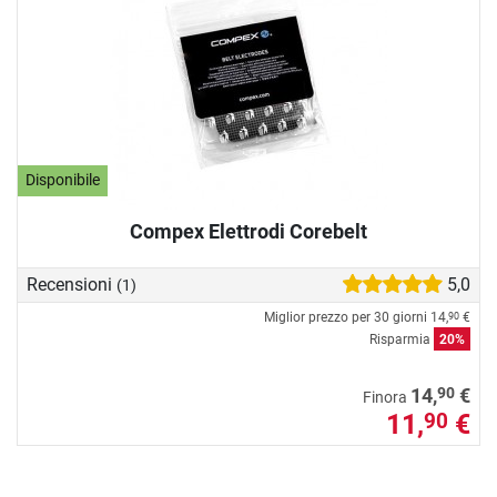
Disponibile
Compex Elettrodi Corebelt
Recensioni
5,0
(1)
Miglior prezzo per 30 giorni
14,
€
90
Risparmia
20%
90
14,
€
Finora
11,
€
90