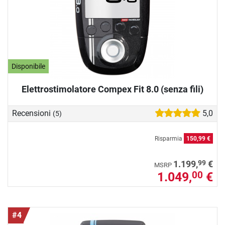
Disponibile
Elettrostimolatore Compex Fit 8.0 (senza fili)
Recensioni
5,0
(5)
Risparmia
150,99 €
99
1.199,
€
MSRP
1.049,
€
00
#4