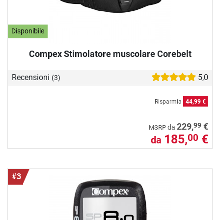
Disponibile
Compex Stimolatore muscolare Corebelt
Recensioni
5,0
(3)
Risparmia
44,99 €
99
229,
€
da
MSRP
185,
€
00
da
#3