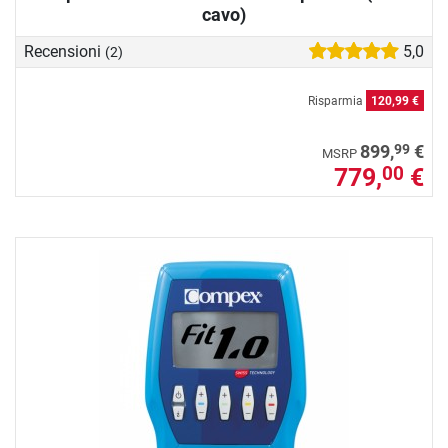
cavo)
Recensioni
5,0
(2)
Risparmia
120,99 €
99
899,
€
MSRP
779,
€
00