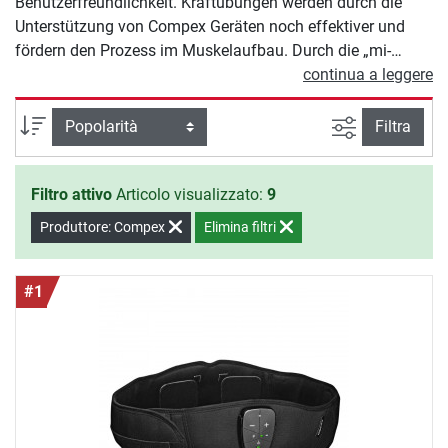
Benutzerfreundlichkeit. Kraftübungen werden durch die
Unterstützung von Compex Geräten noch effektiver und
fördern den Prozess im Muskelaufbau. Durch die „mi-
Muscle intelligence“ Technology werden die Muskeln vom
continua a leggere
Gerät gescannt - die Intensität und Kontraktionen werden
vom Gerät automatisch optimiert und an die
Ricerca ava
Ordina per
Filtra
Beschaffenheit der Muskeln angepasst.
Filtro attivo
Articolo visualizzato:
9
Produttore: Compex
Elimina filtri
#1