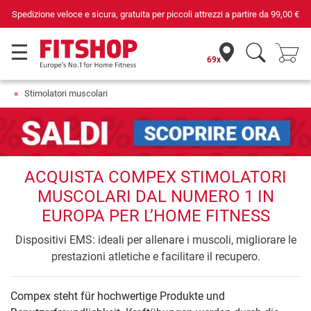
Spedizione veloce e sicura, gratuita per piccoli attrezzi a partire da
99,00 €
69x
Stimolatori muscolari
ACQUISTA COMPEX STIMOLATORI
MUSCOLARI DAL NUMERO 1 IN
EUROPA PER L’HOME FITNESS
Dispositivi EMS: ideali per allenare i muscoli, migliorare le
prestazioni atletiche e facilitare il recupero.
Compex steht für hochwertige Produkte und