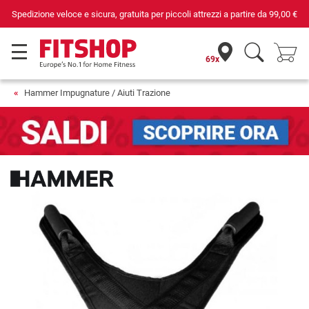
Spedizione veloce e sicura, gratuita per piccoli attrezzi a partire da
99,00 €
69x
Hammer Impugnature / Aiuti Trazione