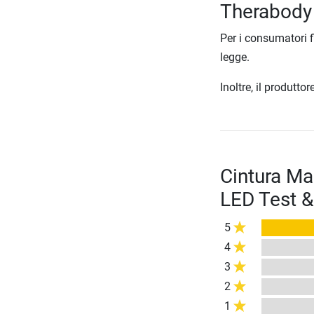
Therabody
Per i consumatori f
legge.
Inoltre, il produtt
Cintura M
LED Test &
5
4
3
2
1