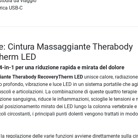
todia da viaggio
arica USB-C
e: Cintura Massaggiante Therabody
herm LED
4-in-1 per una riduzione rapida e mirata del dolore
giante Therabody RecoveryTherm LED
unisce calore, radiazione
to profondo, vibrazione e luce LED in un sistema portatile che ag
coli e articolazioni. La combinazione di queste quattro terapie
azione sanguigna, riduce le infiammazioni, scioglie le tensioni e 
 al posizionamento mirato dei LED lungo la colonna vertebrale e 
li circostanti, i principali punti dolenti vengono trattati in modo
la regolazione delle varie funzioni avviene direttamente sulla ci