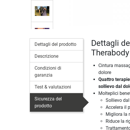
Dettagli d
Dettagli del prodotto
Therabody
Descrizione
Cintura massagg
Condizioni di
dolore
garanzia
Quattro terapie
sollievo dal do
Test & valutazioni
Molteplici benef
Sicurezza del
Sollievo dal
prodotto
Accelera il 
Migliora la 
Riduce la ri
Trattamento