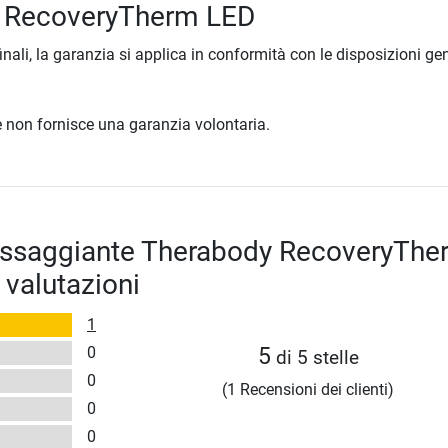
 RecoveryTherm LED
inali, la garanzia si applica in conformità con le disposizioni gen
ore non fornisce una garanzia volontaria.
assaggiante Therabody RecoveryThe
 valutazioni
1
0
5
di 5 stelle
0
(1 Recensioni dei clienti)
0
0