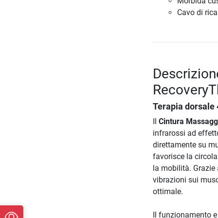
Morbida cus
Cavo di ric
Descrizion
RecoveryT
Terapia dorsale 
Il
Cintura Massag
infrarossi ad effet
direttamente su mus
favorisce la circol
la mobilità. Grazie
vibrazioni sui musco
ottimale.
Il funzionamento e 