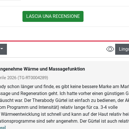
LASCIA UNA RECENSIONE
Ling
ngenehme Wärme und Massagefunktion
rile 2026
(TG-RT0004289)
dy schon länger und finde, es gibt keine bessere Marke am Mark
ge und Regeneration geht. Ich hatte vorher einen günstigen Gü
äuscht war. Der Therabody Gürtel ist einfach zu bedienen, der A
om Programm und Intensität) relativ lange für ca. 3-4 volle
Wärmeentwicklung ist schnell und kann auf der Haut relativ he
ationsprogramme sind sehr angenehm. Der Gürtel ist auch relat
re]