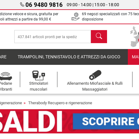
06 9480 9816
09:00 - 14:00 | 15:00 - 18:00
izione veloce e sicura, gratuita per
69 negozi specializzati con 75 tec
oli attrezzi a partire da
99,00 €
disposizione
Cerca
ARE
TRAMPOLINI, TENNISTAVOLO E ATTREZZI DA GIOCO
MA
Pedane
Stimolatori
Allenamento Miofasciale & Rulli
Vibranti
muscolari
Massaggiatori
igenerazione
Therabody Recupero e rigenerazione