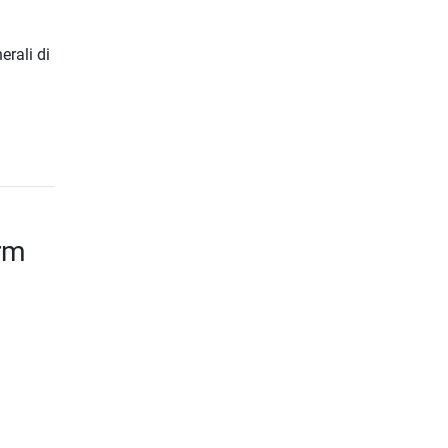
erali di
rm