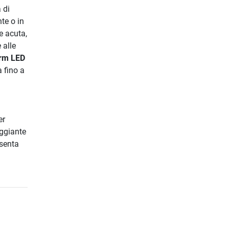
 di
te o in
e acuta,
 alle
rm LED
 fino a
er
aggiante
esenta