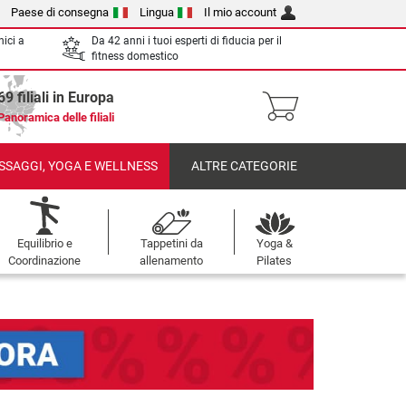
Paese di consegna
Lingua
Il mio account
nici a
Da 42 anni i tuoi esperti di fiducia per il
fitness domestico
69 filiali in Europa
Panoramica delle filiali
SSAGGI, YOGA E WELLNESS
ALTRE CATEGORIE
Equilibrio e
Tappetini da
Yoga &
Coordinazione
allenamento
Pilates