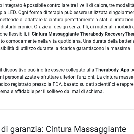
integrato è possibile controllare tre livelli di calore, tre modalità
apia LED. Ogni forma di terapia può essere utilizzata singolarmen
ttendo di adattare la cintura perfettamente a stati di irritazion
disturbi cronici. Grazie al design senza fili, ai materiali morbidi e
e flessibili, il
Cintura Massaggiante Therabody RecoveryThe
to comodamente nella vita quotidiana. Una durata della batteria
sibilità di utilizzo durante la ricarica garantiscono la massima
il dispositivo può inoltre essere collegato alla
Therabody-App
p
i personalizzate e sfruttare ulteriori funzioni. La cintura mass
dico registrato presso la FDA, basato su dati scientifici e rappr
na e affidabile per il sollievo dal mal di schiena.
 di garanzia: Cintura Massaggiante