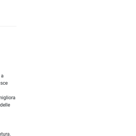
 a
isce
migliora
delle
ntura.