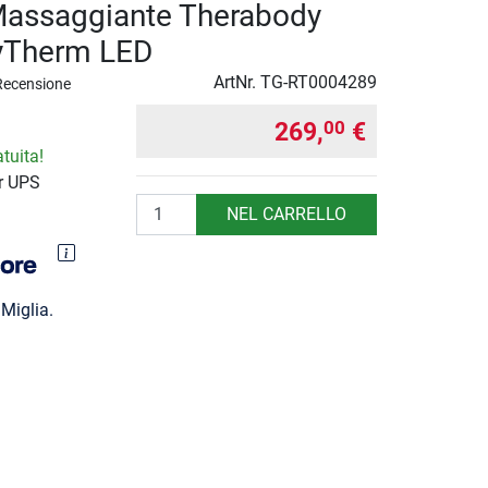
Massaggiante Therabody
yTherm LED
ArtNr.
TG-RT0004289
Recensione
269,
€
00
tuita!
r UPS
Quantità
NEL CARRELLO
Miglia.