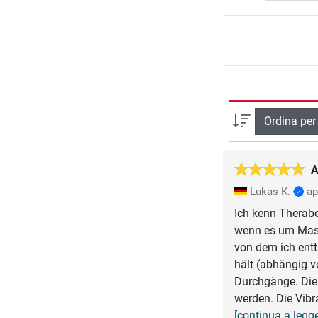
Ordina per
A
Lukas K.
ap
Ich kenn Therabo
wenn es um Massa
von dem ich entt
hält (abhängig v
Durchgänge. Die 
werden. Die Vibr
[continua a legge