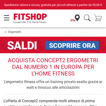
Spedizione veloce e sicura, gratuita per piccoli attrezzi a partire da
99,00 €
69x
Ergometri
ACQUISTA CONCEPT2 ERGOMETRI
DAL NUMERO 1 IN EUROPA PER
L’HOME FITNESS
L'ergometro fitness offre un training privato esatto grazie ai
watt e innocuo alle articolazioni
L'offerta di Concept2 comprende molti attrezzi di prima