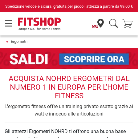
Spedizione veloce e sicura, gratuita per piccoli attrezzi a partire da
99,00 €
69x
Ergometri
ACQUISTA NOHRD ERGOMETRI DAL
NUMERO 1 IN EUROPA PER L’HOME
FITNESS
L'ergometro fitness offre un training privato esatto grazie ai
watt e innocuo alle articolazioni
Gli attrezzi Ergometri NOHRD ti offrono una buona base