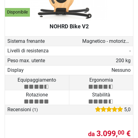
Disponibile
NOHRD Bike V2
Sistema frenante
Magnetico - motorizzato
Livelli di resistenza
-
Peso max. utente
200 kg
Display
Nessuno
Equipaggiamento
Ergonomia
Rotazione
Stabilità
Recensioni
5,0
(1)
3.099,
€
00
da