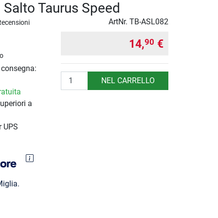
 Salto Taurus Speed
ArtNr.
TB-ASL082
Recensioni
14,
€
90
o
i consegna:
Quantità
NEL CARRELLO
atuita
uperiori a
r UPS
iglia.