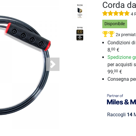
Corda da
4 
Disponibile
2x premiat
Condizioni d
8,
€
00
Spedizione gr
per acquisti s
Next
99,
€
00
Consegna pe
Raccogli
14
M