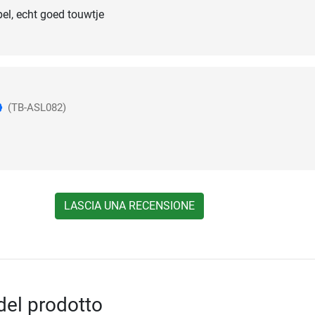
pel, echt goed touwtje
(TB-ASL082)
LASCIA UNA RECENSIONE
del prodotto