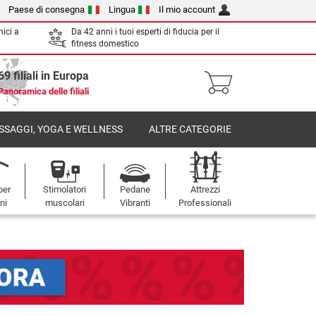
Paese di consegna
Lingua
Il mio account
nici a
Da 42 anni i tuoi esperti di fiducia per il
fitness domestico
69 filiali in Europa
Panoramica delle filiali
SSAGGI, YOGA E WELLNESS
ALTRE CATEGORIE
per
Stimolatori
Pedane
Attrezzi
oni
muscolari
Vibranti
Professionali