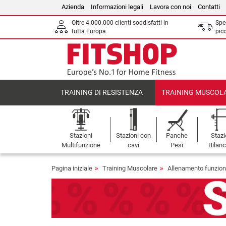
Azienda
Informazioni legali
Lavora con noi
Contatti
Oltre 4.000.000 clienti soddisfatti in
Sped
tutta Europa
picc
TRAINING DI RESISTENZA
TRAINING MUSCOL
Stazioni
Stazioni con
Panche
Stazi
Multifunzione
cavi
Pesi
Bilanc
Pagina iniziale
Training Muscolare
Allenamento funzion