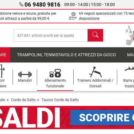
06 9480 9816
09:00 - 14:00 | 15:00 - 18:00
izione veloce e sicura, gratuita per
69 negozi specializzati con 75 tec
oli attrezzi a partire da
99,00 €
disposizione
Cerca
ARE
TRAMPOLINI, TENNISTAVOLO E ATTREZZI DA GIOCO
MA
oni
Manubri
Allenamento
Trainers Addominali /
Barra 
iere
funzionale
Dorsali
trazi
ale
Corde da Salto
Taurus Corde da Salto