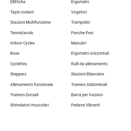
Ellittiche
Ergometri
Tapis roulant
Vogatori
Stazioni Multifunzione
Trampolini
Tennistavolo
Panche Pesi
Indoor Cycles
Manubri
Boxe
Ergometri orizzontali
Cyclettes
Rulli da allenamento
Steppers
Stazioni Bilanciere
Allenamento funzionale
Trainers Addominali
Trainers Dorsali
Barra per trazioni
Stimolatori muscolari
Pedane Vibranti
Tutte le marche