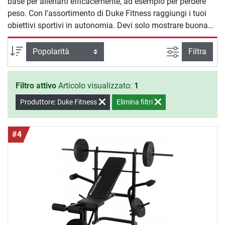
base per allenarti efficacemente, ad esempio per perdere
peso. Con l'assortimento di Duke Fitness raggiungi i tuoi
obiettivi sportivi in autonomia. Devi solo mostrare buona
volontà e cominciare ad allenarti.
Ricerca ava
Ordina per
Filtra
Filtro attivo
Articolo visualizzato:
1
Produttore: Duke Fitness
Elimina filtri
#4