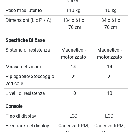
Green
Peso max. utente
110 kg
110 kg
Dimensioni (L x P x A)
134 x 61 x
134 x 61 x
170 cm
170 cm
Specifiche Di Base
Sistema di resistenza
Magnetico -
Magnetico -
motorizzato
motorizzato
Massa del volano
14
14
Ripiegabile/Stoccaggio
✗
✗
verticale
Livelli di resistenza
10
10
Console
Tipo di display
LCD
LCD
Feedback del display
Cadenza RPM,
Cadenza RPM,