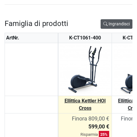
Famiglia di prodotti
Ingrandisci
ArtNr.
K-CT1061-400
K-CT1
Ellittica Kettler HOI
Ellittica
Cross
Cro
Finora 809,00 €
Finora
599,00 €
Risparmia
25%
R