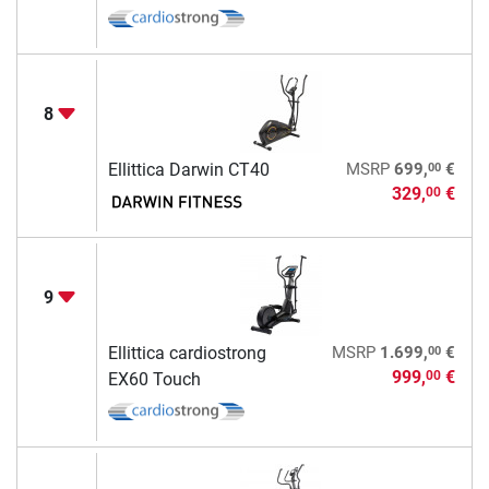
8
00
Ellittica Darwin CT40
MSRP
699,
€
329,
€
00
9
00
Ellittica cardiostrong
MSRP
1.699,
€
999,
€
00
EX60 Touch