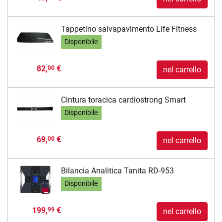
Tappetino salvapavimento Life Fitness
Disponibile
82,
€
00
nel carrello
Cintura toracica cardiostrong Smart
Disponibile
69,
€
00
nel carrello
Bilancia Analitica Tanita RD-953
Disponibile
199,
€
99
nel carrello