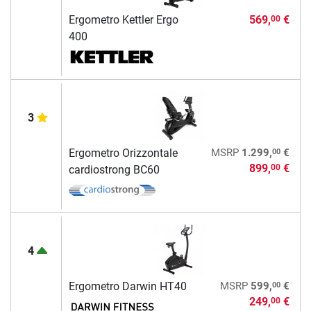
Ergometro Kettler Ergo
569,
€
00
400
3
00
Ergometro Orizzontale
MSRP
1.299,
€
899,
€
00
cardiostrong BC60
4
00
Ergometro Darwin HT40
MSRP
599,
€
249,
€
00