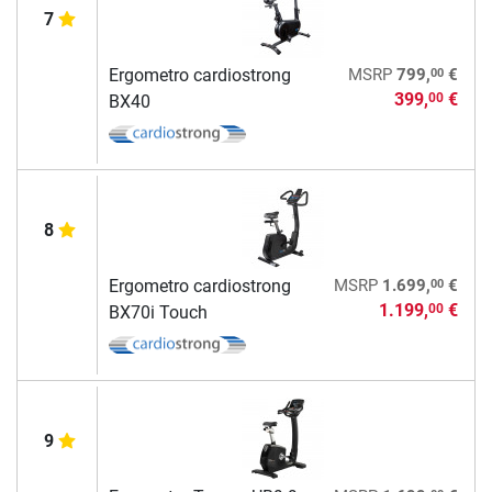
7
00
Ergometro cardiostrong
MSRP
799,
€
399,
€
00
BX40
8
00
Ergometro cardiostrong
MSRP
1.699,
€
1.199,
€
00
BX70i Touch
9