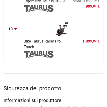
00
Ergometro Taurus UB9.9
MSRP
1.699,
€
999,
€
00
10
Bike Taurus Racer Pro
1.999,
€
00
Touch
Sicurezza del prodotto
Informazioni sul produttore