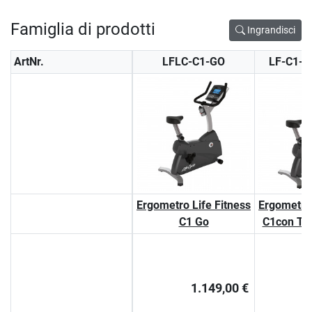
Famiglia di prodotti
Ingrandisci
ArtNr.
LFLC-C1-GO
LF-C1-
Ergometro Life Fitness
Ergometro 
C1 Go
C1con Tr
1.149,00 €