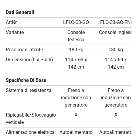
Dati Generali
ArtNr.
LFLC-C3-GO
LFLC-C3-GO-ENG
Variante
Console
Console inglese
tedesca
Peso max. utente
180 kg
180 kg
Dimensioni (L x P x A)
114 x 69 x
114 x 69 x
142 cm
142 cm
Specifiche Di Base
Sistema di resistenza
Freno a
Freno a
induzione con
induzione con
generatore
generatore
Ripiegabile/Stoccaggio
✗
✗
verticale
Alimentazione elettrica
Autoalimentato
Autoalimentato