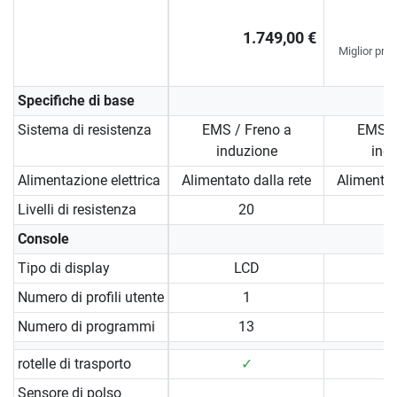
R
1.749,00 €
Miglior prez
Specifiche di base
Sistema di resistenza
EMS / Freno a
EMS /
induzione
ind
Alimentazione elettrica
Alimentato dalla rete
Alimentat
Livelli di resistenza
20
Console
Tipo di display
LCD
Numero di profili utente
1
Numero di programmi
13
rotelle di trasporto
✓
Sensore di polso