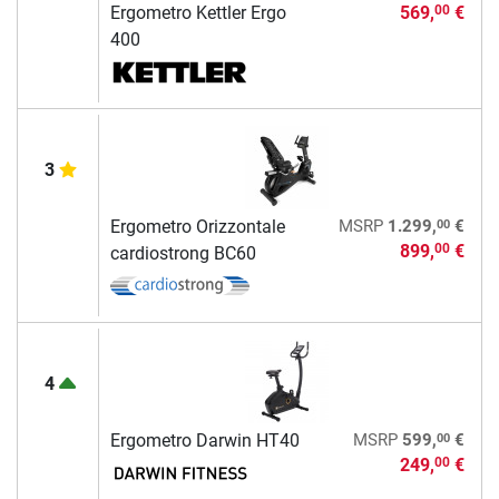
Ergometro Kettler Ergo
569,
€
00
400
3
00
Ergometro Orizzontale
MSRP
1.299,
€
899,
€
00
cardiostrong BC60
4
00
Ergometro Darwin HT40
MSRP
599,
€
249,
€
00