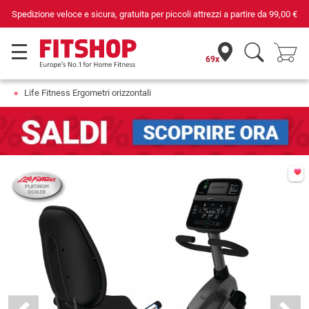
Da 42 anni i tuoi esperti di fiducia per il fitness domestico
69x
Life Fitness Ergometri orizzontali