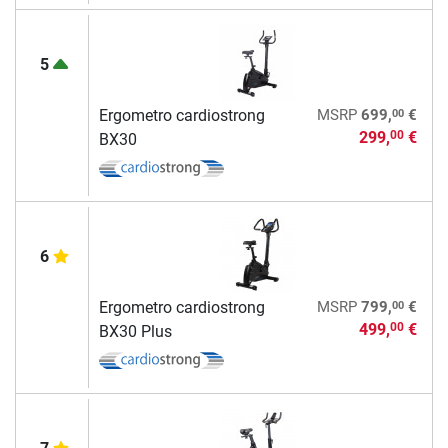
5
00
Ergometro cardiostrong
MSRP
699,
€
299,
€
00
BX30
6
00
Ergometro cardiostrong
MSRP
799,
€
499,
€
00
BX30 Plus