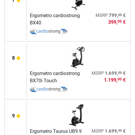
7
00
Ergometro cardiostrong
MSRP
799,
€
399,
€
00
BX40
8
00
Ergometro cardiostrong
MSRP
1.699,
€
1.199,
€
00
BX70i Touch
9
00
Ergometro Taurus UB9.9
MSRP
1.699,
€