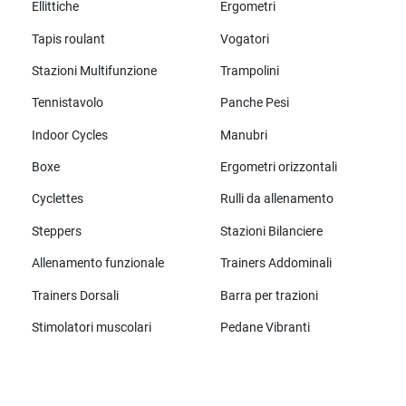
Ellittiche
Ergometri
Tapis roulant
Vogatori
Stazioni Multifunzione
Trampolini
Tennistavolo
Panche Pesi
Indoor Cycles
Manubri
Boxe
Ergometri orizzontali
Cyclettes
Rulli da allenamento
Steppers
Stazioni Bilanciere
Allenamento funzionale
Trainers Addominali
Trainers Dorsali
Barra per trazioni
Stimolatori muscolari
Pedane Vibranti
Tutte le marche