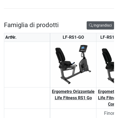
Famiglia di prodotti
Ingrandisci
ArtNr.
LF-RS1-GO
LF-RS1-
Ergometro Orizzontale
Ergometro
Life Fitness RS1 Go
Life Fitne
Conn
Finora