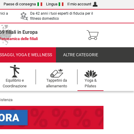
Paese di consegna
Lingua
Il mio account
nici a
Da 42 anni i tuoi esperti di fiducia per il
fitness domestico
69 filiali in Europa
Panoramica delle filiali
SSAGGI, YOGA E WELLNESS
ALTRE CATEGORIE
Equilibrio e
Tappetini da
Yoga &
Coordinazione
allenamento
Pilates
sistenza