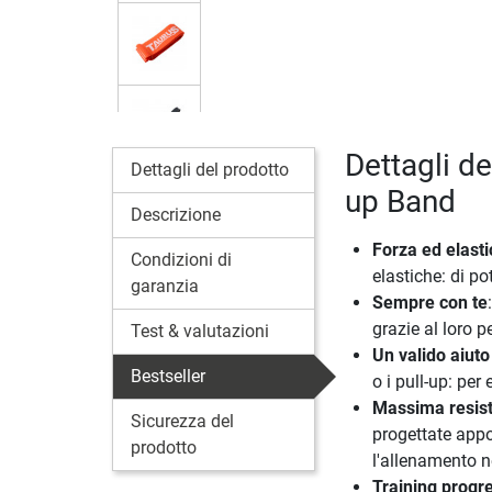
Dettagli de
Dettagli del prodotto
up Band
Descrizione
Forza ed elasti
Condizioni di
elastiche: di po
garanzia
Sempre con te
grazie al loro p
Test & valutazioni
Un valido aiuto 
Bestseller
o i pull-up: per
Massima resis
Sicurezza del
progettate appo
prodotto
l'allenamento ne
Training progr