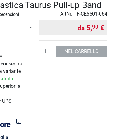
lastica Taurus Pull-up Band
ArtNr.
TF-CE6501-064
Recensioni
5,
€
90
da
Quantità
NEL CARRELLO
o
i consegna:
a variante
atuita
uperiori a
r UPS
glia.