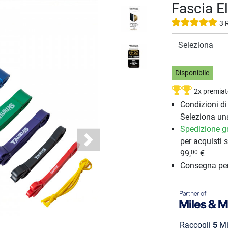
Fascia E
3 
Seleziona
Disponibile
2x premiat
Condizioni d
Seleziona un
Spedizione gr
per acquisti s
Next
99,
€
00
Consegna pe
Raccogli
5
Mi