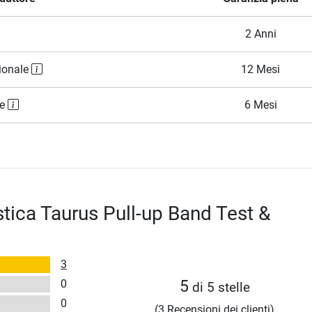
2 Anni
ionale
12 Mesi
le
6 Mesi
stica Taurus Pull-up Band Test &
3
0
5
di 5 stelle
0
(3 Recensioni dei clienti)