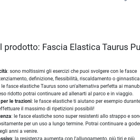
l prodotto: Fascia Elastica Taurus Pu
cità
: sono moltissimi gli esercizi che puoi svolgere con le fasce
tenziamento, definizione, flessibilità, riscaldamento o ginnastica
: le fasce elastiche Taurus sono un'alternativa perfetta ai manubr
eso ridotto potrai continuare ad allenarti al parco e in viaggio.
per le trazioni
: le fasce elastiche ti aiutano per esempio durante
 effettuare il massimo di ripetizioni possibili!
tenza
: le fasce elastiche sono super resistenti allo strappo e so
sitamente per un uso a lungo termine. Potrai continuare a goder
gli anni a venire.
essivo
: la resistenza aumenta con l'allungamento, più tiri e più