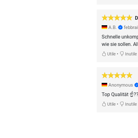
D
A.B.
febbra
Schnelle unkompl
wie sie sollen. Al
•
Utile
Inutile
Anonymous
Top Qualität ☝?
•
Utile
Inutile