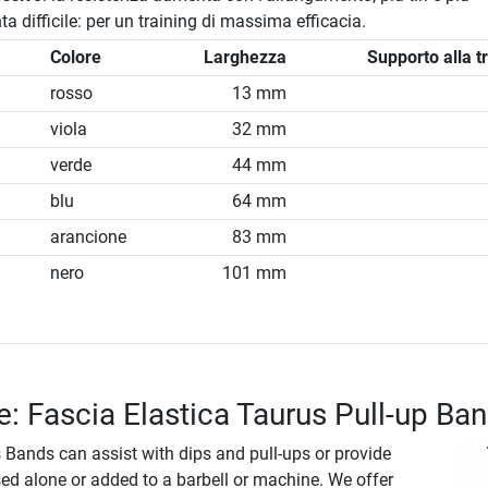
nta difficile: per un training di massima efficacia.
Colore
Larghezza
Supporto alla t
rosso
13 mm
viola
32 mm
verde
44 mm
blu
64 mm
arancione
83 mm
nero
101 mm
e: Fascia Elastica Taurus Pull-up Ba
 Bands can assist with dips and pull-ups or provide
ed alone or added to a barbell or machine. We offer