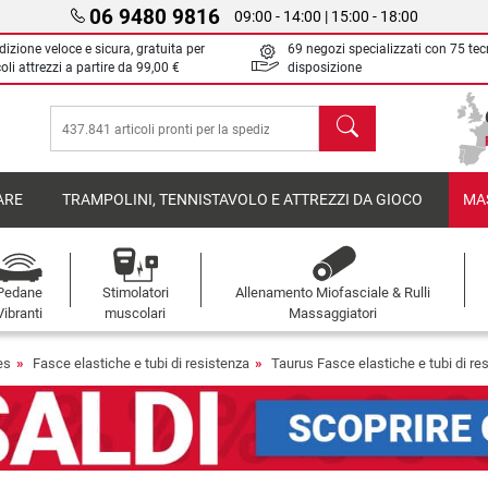
06 9480 9816
09:00 - 14:00 | 15:00 - 18:00
izione veloce e sicura, gratuita per
69 negozi specializzati con 75 tec
oli attrezzi a partire da
99,00 €
disposizione
Cerca
ARE
TRAMPOLINI, TENNISTAVOLO E ATTREZZI DA GIOCO
MA
Pedane
Stimolatori
Allenamento Miofasciale & Rulli
Vibranti
muscolari
Massaggiatori
es
Fasce elastiche e tubi di resistenza
Taurus Fasce elastiche e tubi di re