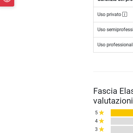
Uso privato
Uso semiprofess
Uso professiona
Fascia Ela
valutazioni
5
4
3