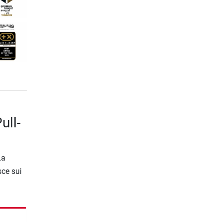
ull-
La
sce sui