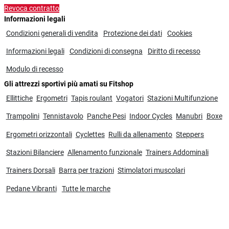
Revoca contratto
Informazioni legali
Condizioni generali di vendita
Protezione dei dati
Cookies
Informazioni legali
Condizioni di consegna
Diritto di recesso
Modulo di recesso
Gli attrezzi sportivi più amati su Fitshop
Ellittiche
Ergometri
Tapis roulant
Vogatori
Stazioni Multifunzione
Trampolini
Tennistavolo
Panche Pesi
Indoor Cycles
Manubri
Boxe
Ergometri orizzontali
Cyclettes
Rulli da allenamento
Steppers
Stazioni Bilanciere
Allenamento funzionale
Trainers Addominali
Trainers Dorsali
Barra per trazioni
Stimolatori muscolari
Pedane Vibranti
Tutte le marche