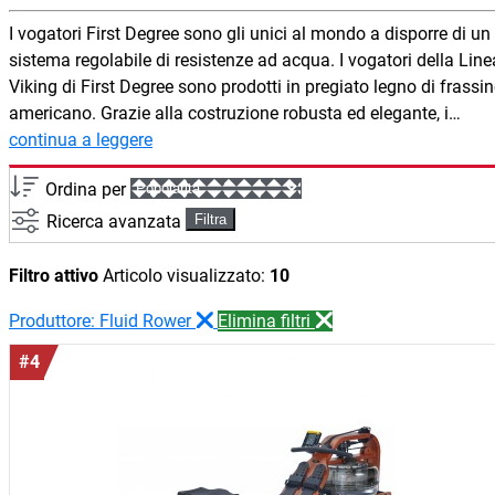
I vogatori First Degree sono gli unici al mondo a disporre di un
sistema regolabile di resistenze ad acqua. I vogatori della Linea
Viking di First Degree sono prodotti in pregiato legno di frassi
americano. Grazie alla costruzione robusta ed elegante, i
vogatori sono non solo dei veri e propri oggetti di design, ma
continua a leggere
anche degli ottimi attrezzi che ti fanno compagnia in
Ordina per
allenamento a lungo anche in situazioni da pro.
Ricerca avanzata
Filtra
Filtro attivo
Articolo visualizzato:
10
Produttore: Fluid Rower
Elimina filtri
#4