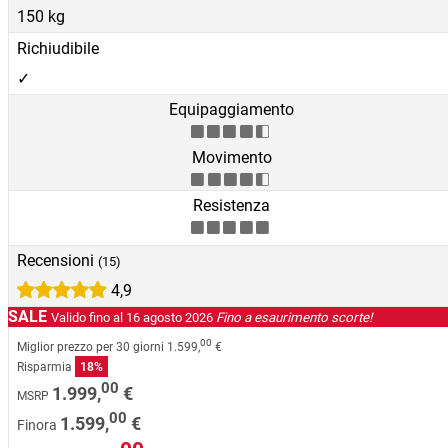
150 kg
Richiudibile
✓
Equipaggiamento
Movimento
Resistenza
Recensioni
(15)
4,9
SALE
Valido fino al 16 agosto 2026
Fino a esaurimento scorte!
00
Miglior prezzo per 30 giorni
1.599,
€
Risparmia
18%
00
1.999,
€
MSRP
00
1.599,
€
Finora