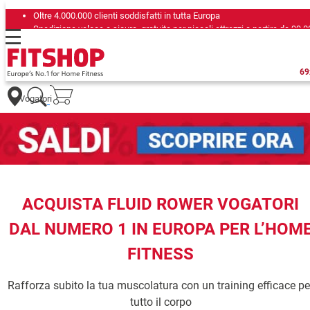
Oltre 4.000.000 clienti soddisfatti in tutta Europa
Spedizione veloce e sicura, gratuita per piccoli attrezzi a partire da
99,0
Da 42 anni i tuoi esperti di fiducia per il fitness domestico
69
Vogatori
ACQUISTA FLUID ROWER VOGATORI
DAL NUMERO 1 IN EUROPA PER L’HOM
FITNESS
Rafforza subito la tua muscolatura con un training efficace pe
tutto il corpo