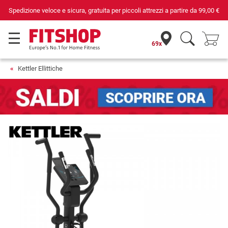
tire da
99,00 €
Da 42 anni i tuoi esperti di fiducia per il fitness dome
69x
Kettler Ellittiche