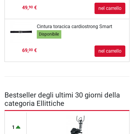
49,
€
90
nel carrello
Cintura toracica cardiostrong Smart
Disponibile
69,
€
00
nel carrello
Bestseller degli ultimi 30 giorni della
categoria Ellittiche
1