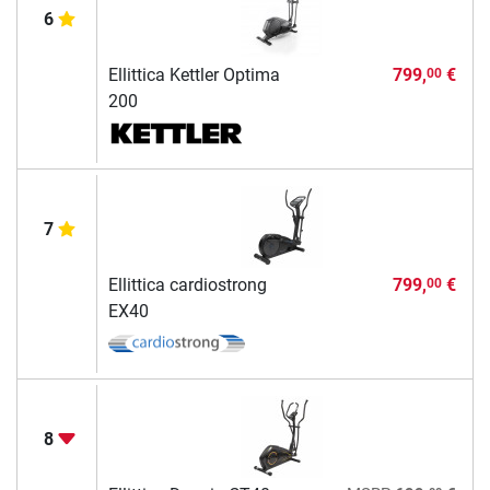
6
Ellittica Kettler Optima
799,
€
00
200
7
Ellittica cardiostrong
799,
€
00
EX40
8