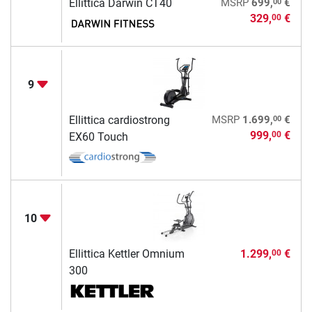
00
Ellittica Darwin CT40
MSRP
699,
€
329,
€
00
9
00
Ellittica cardiostrong
MSRP
1.699,
€
999,
€
00
EX60 Touch
10
Ellittica Kettler Omnium
1.299,
€
00
300