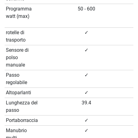
Programma
50 - 600
watt (max)
rotelle di
✓
trasporto
Sensore di
✓
polso
manuale
Passo
✓
regolabile
Altoparlanti
✓
Lunghezza del
39.4
passo
Portaborraccia
✓
Manubrio
✓
multi-