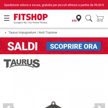
Spedizione veloce e sicura, gratuita per piccoli attrezzi a partire da
99,00 €
69x
Taurus Impugnature / Aiuti Trazione