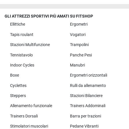
GLI ATTREZZI SPORTIVI PIÙ AMATI SU FITSHOP
Ellittiche
Ergometri
Tapis roulant
Vogatori
Stazioni Multifunzione
Trampolini
Tennistavolo
Panche Pesi
Indoor Cycles
Manubri
Boxe
Ergometri orizzontali
Cyclettes
Rulli da allenamento
Steppers
Stazioni Bilanciere
Allenamento funzionale
Trainers Addominali
Trainers Dorsali
Barra per trazioni
Stimolatori muscolari
Pedane Vibranti