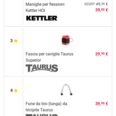
00
Maniglie per flessioni
MSRP
49,
€
39,
€
00
Kettler HOI
3
Fascia per caviglie Taurus
29,
€
90
Superior
4
Fune da tiro (lunga) da
39,
€
90
tricipite Taurus