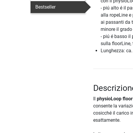
con il physioL
Bestseller
- piú alto é il 
alla ropeLine e 
ai passanti da t
minore il grado 
- piú é basso il
sulla floorLine,
Lunghezza: ca.
Descrizion
Il
physioLoop floor
consente la variazi
cosicché il carico
esattamente.