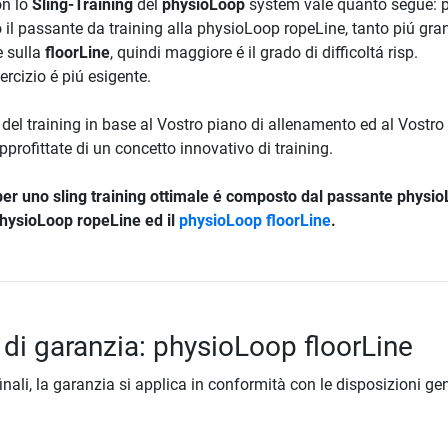
on lo
Sling-Training
del
physioLoop
system vale quanto segue: p
 il passante da training alla physioLoop ropeLine, tanto piú gra
e sulla
floorLine
, quindi maggiore é il grado di difficoltá risp.
ercizio é piú esigente.
 del training in base al Vostro piano di allenamento ed al Vostro 
pprofittate di un concetto innovativo di training.
 per uno
sling training
ottimale é composto dal passante physi
physioLoop ropeLine ed il
physioLoop floorLine
.
 di garanzia: physioLoop floorLine
inali, la garanzia si applica in conformità con le disposizioni gen