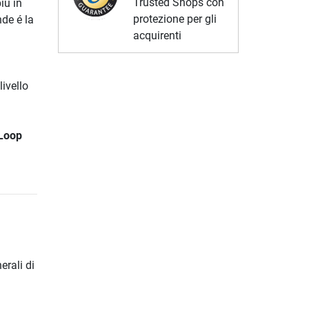
Trusted Shops con
iú in
protezione per gli
nde é la
acquirenti
livello
oLoop
erali di