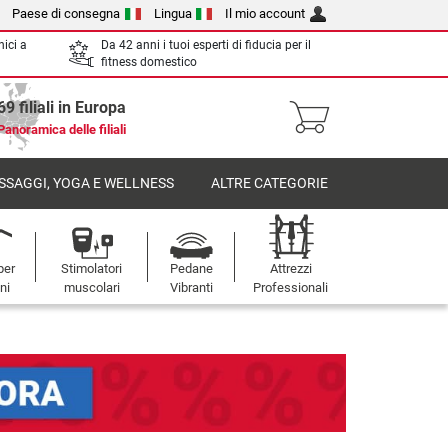
Paese di consegna
Lingua
Il mio account
nici a
Da 42 anni i tuoi esperti di fiducia per il
fitness domestico
69 filiali in Europa
Panoramica delle filiali
SSAGGI, YOGA E WELLNESS
ALTRE CATEGORIE
per
Stimolatori
Pedane
Attrezzi
oni
muscolari
Vibranti
Professionali