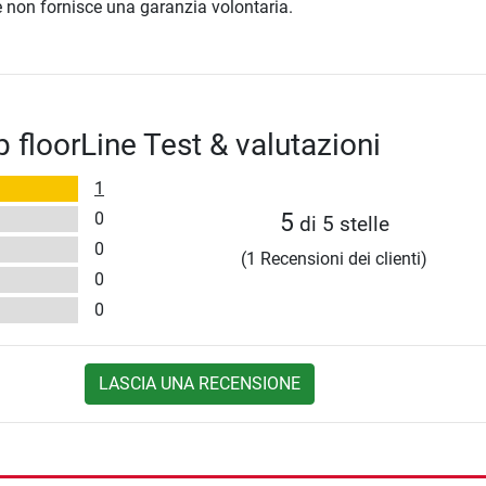
ore non fornisce una garanzia volontaria.
 floorLine Test & valutazioni
1
0
5
di 5 stelle
0
(1 Recensioni dei clienti)
0
0
LASCIA UNA RECENSIONE