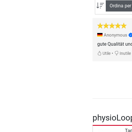
Ordina per
Anonymous
gute Qualität un
•
Utile
Inutile
physioLoop
Tap