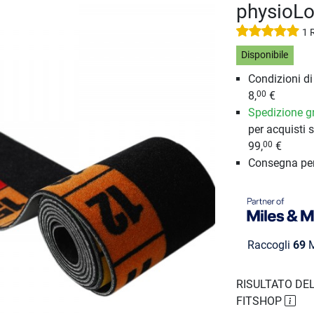
physioLo
1 
Disponibile
Condizioni d
8,
€
00
Spedizione gr
per acquisti s
99,
€
00
Consegna pe
Raccogli
69
M
RISULTATO DEL
FITSHOP