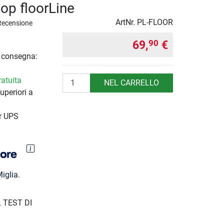
op floorLine
ArtNr.
PL-FLOOR
Recensione
69,
€
90
i consegna:
Quantità
atuita
NEL CARRELLO
uperiori a
r UPS
iglia.
 TEST DI