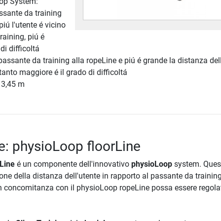
oop System:
passante da training
piú l'utente é vicino
raining, piú é
di difficoltá
 passante da training alla ropeLine e piú é grande la distanza del
 tanto maggiore é il grado di difficoltá
 3,45 m
e: physioLoop floorLine
Line
é un componente dell'innovativo
physioLoop
system. Ques
one della distanza dell'utente in rapporto al passante da training
 in concomitanza con il physioLoop ropeLine possa essere regola