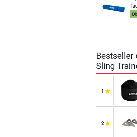
Ta
Di
Bestseller 
Sling Train
1
2