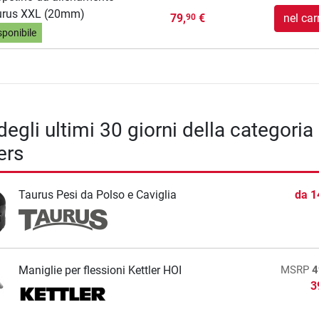
urus XXL (20mm)
79,
€
nel car
90
sponibile
degli ultimi 30 giorni della categoria
ers
Taurus Pesi da Polso e Caviglia
da
1
Maniglie per flessioni Kettler HOI
MSRP
4
3