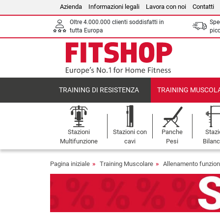
Azienda
Informazioni legali
Lavora con noi
Contatti
Oltre 4.000.000 clienti soddisfatti in
Sped
tutta Europa
picc
TRAINING DI RESISTENZA
TRAINING MUSCOL
Stazioni
Stazioni con
Panche
Stazi
Multifunzione
cavi
Pesi
Bilanc
Pagina iniziale
Training Muscolare
Allenamento funzion