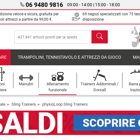
06 9480 9816
09:00 - 14:00 | 15:00 - 18:00
izione veloce e sicura, gratuita per
69 negozi specializzati con 75 tec
oli attrezzi a partire da
99,00 €
disposizione
Cerca
ARE
TRAMPOLINI, TENNISTAVOLO E ATTREZZI DA GIOCO
MA
oni
Manubri
Allenamento
Trainers Addominali /
Barra 
iere
funzionale
Dorsali
trazi
ale
Sling Trainers
physioLoop Sling Trainers