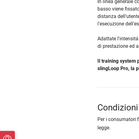
In linea generale c
basso viene fissato
distanza dell'utent
l'esecuzione dell'es
Adattate l'intensitá
di prestazione ed a
Il training system
slingLoop Pro, la 
Condizioni
Per i consumatori f
legge.