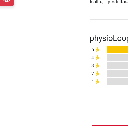
Inoltre, il produtt
physioLoop
5
4
3
2
1