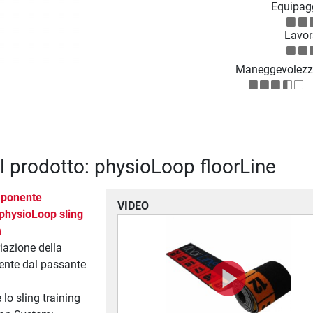
Equipag
Lavor
Maneggevolezz
el prodotto: physioLoop floorLine
mponente
VIDEO
 physioLoop sling
m
iazione della
tente dal passante
 lo sling training