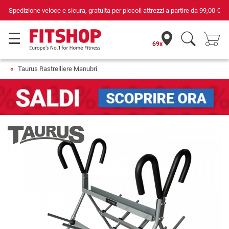
partire da
99,00 €
Da 42 anni i tuoi esperti di fiducia per il fitness d
69x
Taurus Rastrelliere Manubri