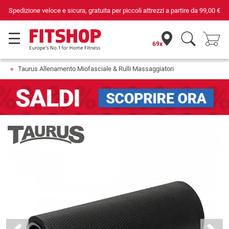
e da
99,00 €
Da 42 anni i tuoi esperti di fiducia per il fitness domesti
69x
Taurus Allenamento Miofasciale & Rulli Massaggiatori