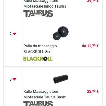
Rullo Massaggiatore
39,
€
90
Miofasciale lungo Taurus
2
Palla da massaggio
da
12,
€
90
BLACKROLL 8cm
3
Rullo Massaggiatore
22,
€
90
Miofasciale Taurus Basic