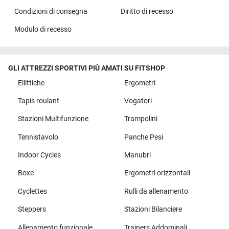
Condizioni di consegna
Diritto di recesso
Modulo di recesso
GLI ATTREZZI SPORTIVI PIÙ AMATI SU FITSHOP
Ellittiche
Ergometri
Tapis roulant
Vogatori
Stazioni Multifunzione
Trampolini
Tennistavolo
Panche Pesi
Indoor Cycles
Manubri
Boxe
Ergometri orizzontali
Cyclettes
Rulli da allenamento
Steppers
Stazioni Bilanciere
Allenamento funzionale
Trainers Addominali