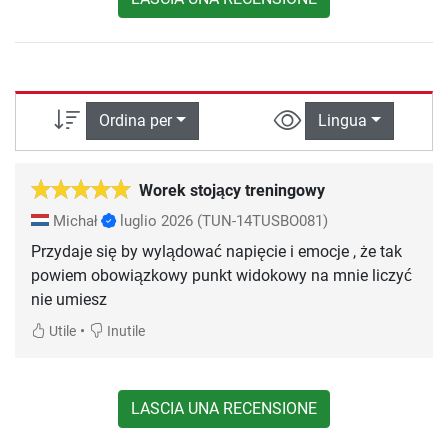
Ordina per
Lingua
Worek stojący treningowy
Michał
luglio 2026
(TUN-14TUSBO081)
Przydaje się by wylądować napięcie i emocje , że tak
powiem obowiązkowy punkt widokowy na mnie liczyć
nie umiesz
•
Utile
Inutile
LASCIA UNA RECENSIONE