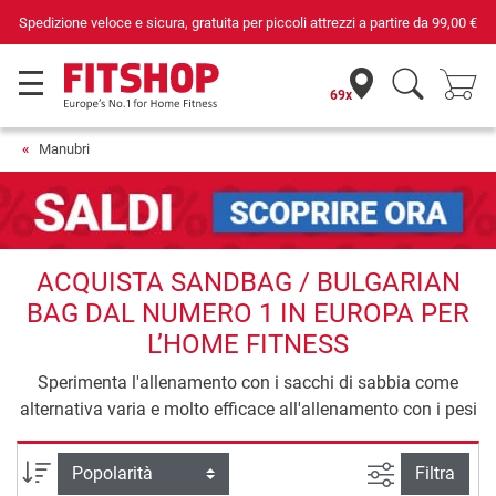
Spedizione veloce e sicura, gratuita per piccoli attrezzi a partire da
99,00 €
69x
Manubri
ACQUISTA SANDBAG / BULGARIAN
BAG DAL NUMERO 1 IN EUROPA PER
L’HOME FITNESS
Sperimenta l'allenamento con i sacchi di sabbia come
alternativa varia e molto efficace all'allenamento con i pesi
Ricerca ava
Ordina per
Filtra