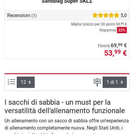
Sandbag Super SKLZ
Recensioni
5,0
(1)
Miglior prezzo per 30 giorni
69,
€
90
Risparmia
22%
90
69,
€
Finora
53,
€
99
Articoli per pagina:
Pagina
I sacchi di sabbia - un must per la
versatilità dell'allenamento funzionale
Un allenamento con un sacco di sabbia offre un'esperienza
di allenamento completamente nuova. Negli Stati Uniti, i