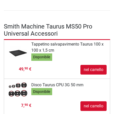
Smith Machine Taurus MS50 Pro
Universal Accessori
Tappetino salvapavimento Taurus 100 x
100 x 1,5 cm
Disponibile
49,
€
90
nel carrello
Disco Taurus CPU 3G 50 mm
Disponibile
7,
€
90
nel carrello