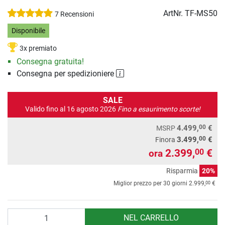
ArtNr.
TF-MS50
7 Recensioni
Disponibile
3x premiato
Consegna gratuita!
Consegna per spedizioniere
SALE
Valido fino al 16 agosto 2026
Fino a esaurimento scorte!
00
4.499,
€
MSRP
00
3.499,
€
Finora
2.399,
€
00
ora
Risparmia
20%
00
Miglior prezzo per 30 giorni
2.999,
€
Quantità
NEL CARRELLO