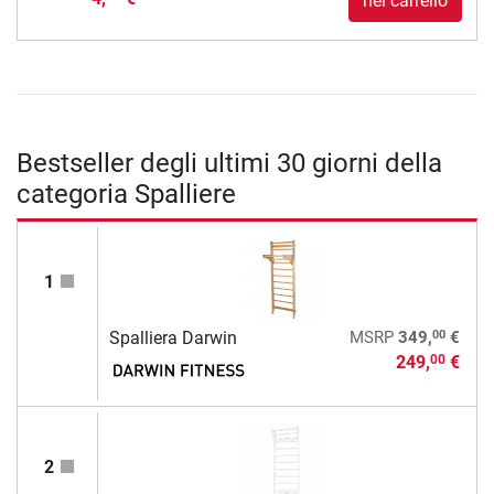
nel carrello
Bestseller degli ultimi 30 giorni della
categoria Spalliere
1
00
Spalliera Darwin
MSRP
349,
€
249,
€
00
2