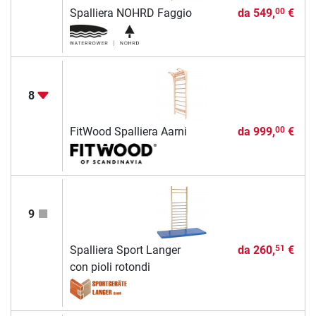
Spalliera NOHRD Faggio
da
549,
€
00
8
FitWood Spalliera Aarni
da
999,
€
00
9
Spalliera Sport Langer
da
260,
€
51
con pioli rotondi