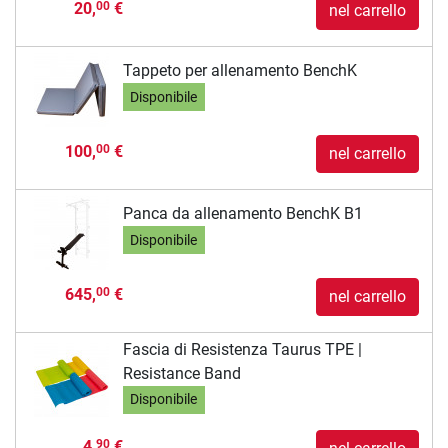
20,
€
00
nel carrello
Tappeto per allenamento BenchK
Disponibile
100,
€
00
nel carrello
Panca da allenamento BenchK B1
Disponibile
645,
€
00
nel carrello
Fascia di Resistenza Taurus TPE |
Resistance Band
Disponibile
4,
€
90