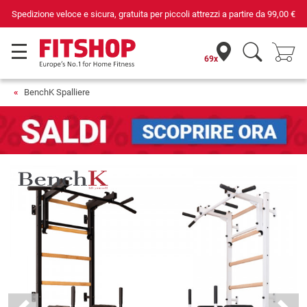
er piccoli attrezzi a partire da
99,00 €
Da 42 anni i tuoi esperti di fi
69x
BenchK Spalliere