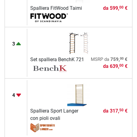
Spalliera FitWood Taimi
da
599,
€
00
3
00
Set spalliera BenchK 721
MSRP
da
759,
€
da
639,
€
00
4
Spalliera Sport Langer
da
317,
€
50
con pioli ovali