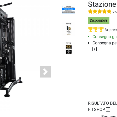
Stazione
26
Disponibile
3x prem
Consegna gra
Consegna per
Next
RISULTATO DEL
FITSHOP
Equipag