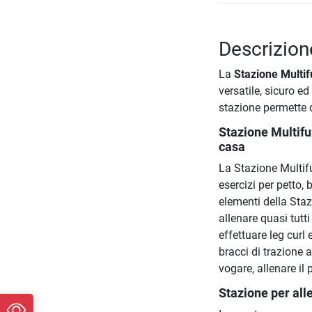
Descrizion
La
Stazione Multi
versatile, sicuro ed
stazione permette di
Stazione Multif
casa
La Stazione Multif
esercizi per petto,
elementi della Sta
allenare quasi tutt
effettuare leg curl 
bracci di trazione a
vogare, allenare il 
Stazione per all