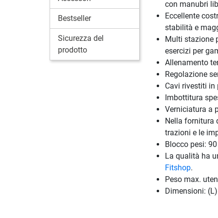
con manubri lib
Eccellente costr
Bestseller
stabilità e mag
Sicurezza del
Multi stazione 
prodotto
esercizi per gam
Allenamento ter
Regolazione sem
Cavi rivestiti i
Imbottitura spe
Verniciatura a 
Nella fornitura 
trazioni e le i
Blocco pesi: 90 
La qualità ha u
Fitshop
.
Peso max. uten
Dimensioni: (L)