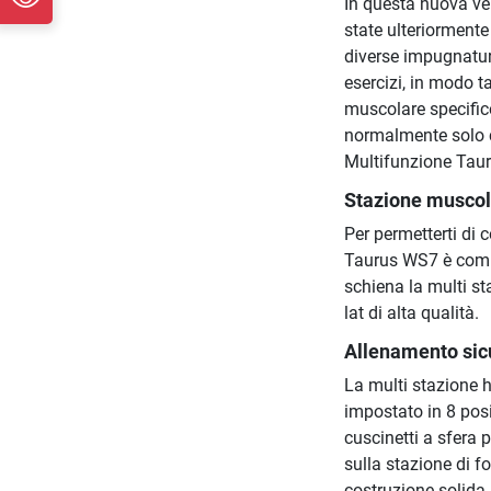
In questa nuova ve
state ulteriormente
diverse impugnatur
esercizi, in modo 
muscolare specifico
normalmente solo c
Multifunzione Taur
Stazione muscol
Per permetterti di 
Taurus WS7 è compl
schiena la multi s
lat di alta qualità.
Allenamento sic
La multi stazione 
impostato in 8 posi
cuscinetti a sfera 
sulla stazione di 
costruzione solida,