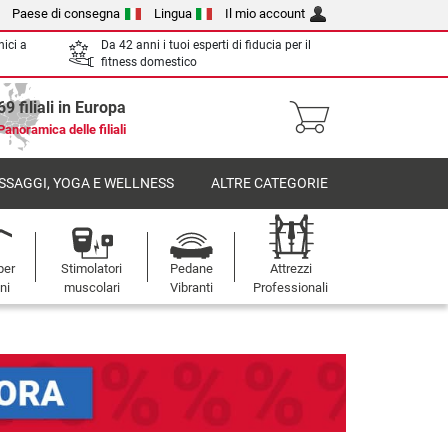
Paese di consegna
Lingua
Il mio account
nici a
Da 42 anni i tuoi esperti di fiducia per il
fitness domestico
69 filiali in Europa
Panoramica delle filiali
SSAGGI, YOGA E WELLNESS
ALTRE CATEGORIE
per
Stimolatori
Pedane
Attrezzi
oni
muscolari
Vibranti
Professionali