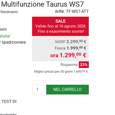
 Multifunzione Taurus WS7
ArtNr.
TF-WS7-ATT
 Recensioni
SALE
Valido fino al 16 agosto 2026
iato
Fino a esaurimento scorte!
tuita!
2.299,
€
00
MSRP
 spedizioniere
1.999,
€
00
Finora
1.299,
€
00
ora
Risparmia
23%
00
Miglior prezzo per 30 giorni
1.699,
€
Quantità
NEL CARRELLO
 TEST DI
giamento