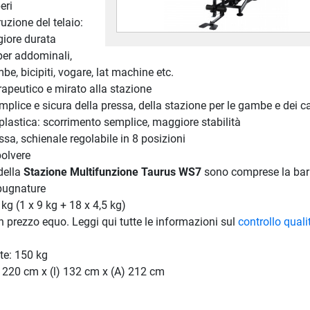
eri
uzione del telaio:
giore durata
per addominali,
be, bicipiti, vogare, lat machine etc.
apeutico e mirato alla stazione
plice e sicura della pressa, della stazione per le gambe e dei c
n plastica: scorrimento semplice, maggiore stabilità
ssa, schienale regolabile in 8 posizioni
polvere
della
Stazione Multifunzione Taurus WS7
sono comprese la bar
mpugnature
kg (1 x 9 kg + 18 x 4,5 kg)
n prezzo equo. Leggi qui tutte le informazioni sul
controllo quali
te: 150 kg
 220 cm x (l) 132 cm x (A) 212 cm