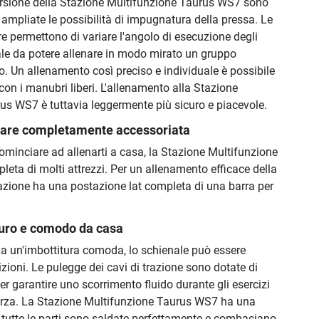
rsione della Stazione Multifunzione Taurus WS7 sono
 ampliate le possibilità di impugnatura della pressa. Le
e permettono di variare l'angolo di esecuzione degli
tale da potere allenare in modo mirato un gruppo
. Un allenamento così preciso e individuale è possibile
on i manubri liberi. L'allenamento alla Stazione
us WS7 è tuttavia leggermente più sicuro e piacevole.
are completamente accessoriata
cominciare ad allenarti a casa, la Stazione Multifunzione
eta di molti attrezzi. Per un allenamento efficace della
tazione ha una postazione lat completa di una barra per
uro e comodo da casa
ha un'imbottitura comoda, lo schienale può essere
zioni. Le pulegge dei cavi di trazione sono dotate di
per garantire uno scorrimento fluido durante gli esercizi
forza. La Stazione Multifunzione Taurus WS7 ha una
 tutte le parti sono saldate perfettamente e combaciano