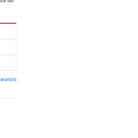
sce sui
garanzia