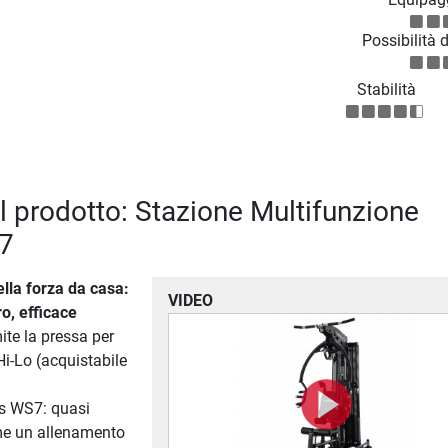
Possibilità 
Stabilità
el prodotto: Stazione Multifunzione
7
lla forza da casa:
VIDEO
ro, efficace
ite la pressa per
i-Lo (acquistabile
s WS7: quasi
me un allenamento