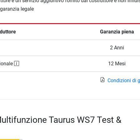
ttore è un servizio aggiuntivo fornito dal costruttore e non influi
a garanzia legale
duttore
Garanzia piena
2 Anni
ionale
12 Mesi
Condizioni di 
ultifunzione Taurus WS7 Test &