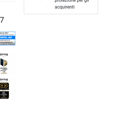
protezione per gli
acquirenti
S7