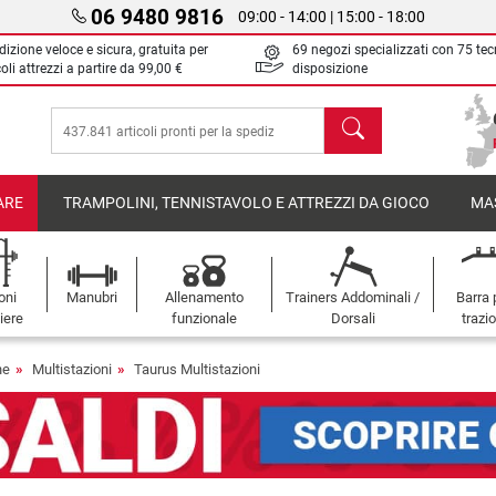
06 9480 9816
09:00 - 14:00 | 15:00 - 18:00
izione veloce e sicura, gratuita per
69 negozi specializzati con 75 tec
oli attrezzi a partire da
99,00 €
disposizione
Cerca
ARE
TRAMPOLINI, TENNISTAVOLO E ATTREZZI DA GIOCO
MA
oni
Manubri
Allenamento
Trainers Addominali /
Barra 
iere
funzionale
Dorsali
trazi
ne
Multistazioni
Taurus Multistazioni