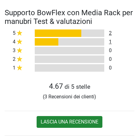
Supporto BowFlex con Media Rack per
manubri Test & valutazioni
5
2
4
1
3
0
2
0
1
0
4.67
di 5 stelle
(3 Recensioni dei clienti)
LASCIA UNA RECENSIONE