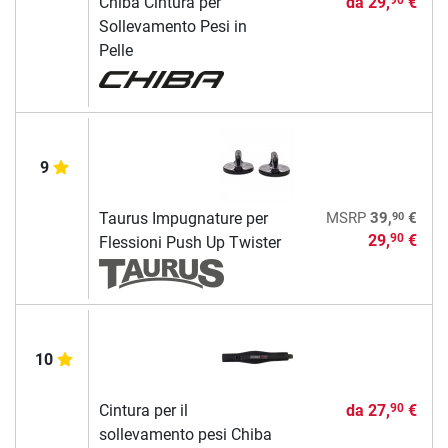
Chiba Cintura per
da
29,
€
90
Sollevamento Pesi in
Pelle
9
90
Taurus Impugnature per
MSRP
39,
€
29,
€
90
Flessioni Push Up Twister
10
Cintura per il
da
27,
€
90
sollevamento pesi Chiba