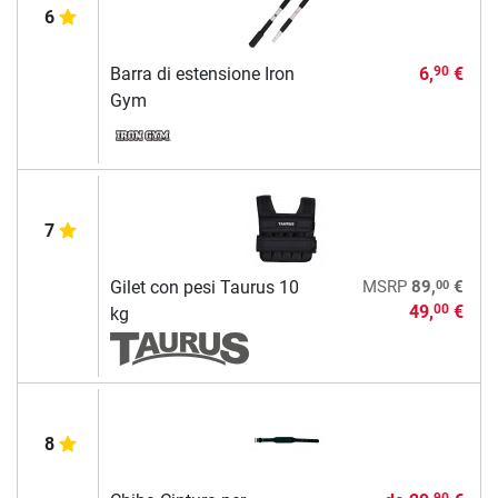
6
Barra di estensione Iron
6,
€
90
Gym
7
00
Gilet con pesi Taurus 10
MSRP
89,
€
49,
€
00
kg
8