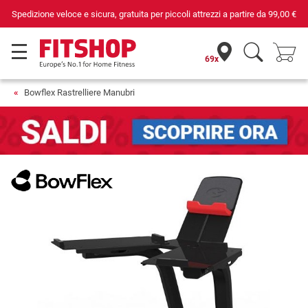
Spedizione veloce e sicura, gratuita per piccoli attrezzi a partire da
99,00 €
69x
Bowflex Rastrelliere Manubri