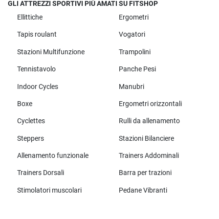
GLI ATTREZZI SPORTIVI PIÙ AMATI SU FITSHOP
Ellittiche
Ergometri
Tapis roulant
Vogatori
Stazioni Multifunzione
Trampolini
Tennistavolo
Panche Pesi
Indoor Cycles
Manubri
Boxe
Ergometri orizzontali
Cyclettes
Rulli da allenamento
Steppers
Stazioni Bilanciere
Allenamento funzionale
Trainers Addominali
Trainers Dorsali
Barra per trazioni
Stimolatori muscolari
Pedane Vibranti
Tutte le marche