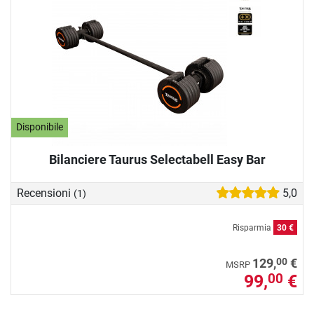
Disponibile
Bilanciere Taurus Selectabell Easy Bar
Recensioni
5,0
(1)
Risparmia
30 €
00
129,
€
MSRP
99,
€
00