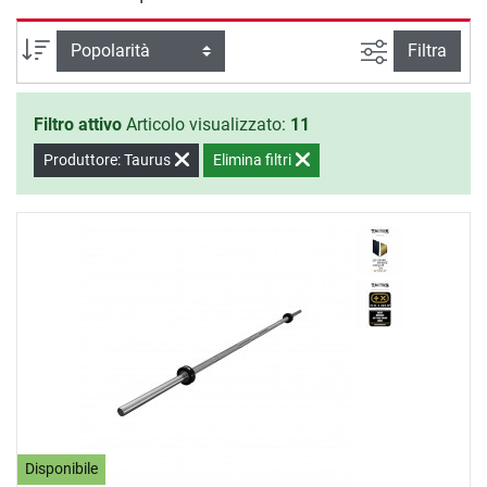
Barre Bilanciere 30mm Taurus ti offrono sicurezza e
qualità per un training efficace a casa tua.
Ricerca ava
Ordina per
Filtra
Filtro attivo
Articolo visualizzato:
11
Produttore: Taurus
Elimina filtri
Disponibile