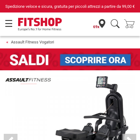
e da
99,00 €
Da 42 anni i tuoi esperti di fiducia per il fitness domesti
69x
Assault Fitness Vogatori