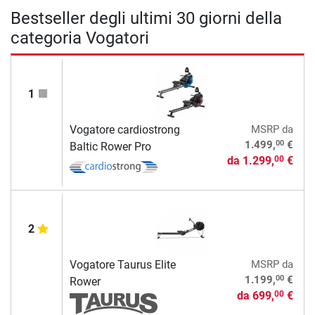
Bestseller degli ultimi 30 giorni della
categoria Vogatori
1
Vogatore cardiostrong
MSRP
da
00
1.499,
€
Baltic Rower Pro
da
1.299,
€
00
2
Vogatore Taurus Elite
MSRP
da
00
1.199,
€
Rower
da
699,
€
00