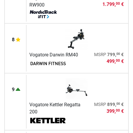
1.799,
€
00
RW900
8
00
Vogatore Darwin RM40
MSRP
799,
€
499,
€
00
9
00
Vogatore Kettler Regatta
MSRP
899,
€
399,
€
00
200