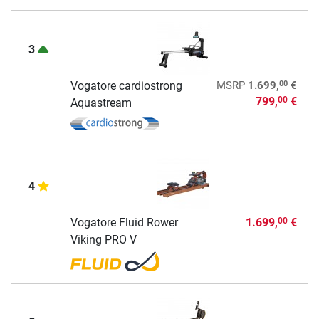
3
00
Vogatore cardiostrong
MSRP
1.699,
€
799,
€
00
Aquastream
4
Vogatore Fluid Rower
1.699,
€
00
Viking PRO V