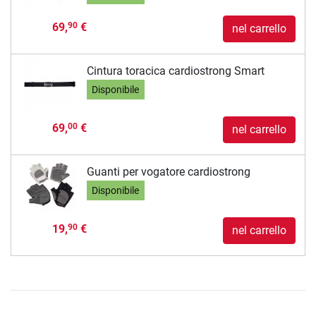
69,
€
90
nel carrello
Cintura toracica cardiostrong Smart
Disponibile
69,
€
00
nel carrello
Guanti per vogatore cardiostrong
Disponibile
19,
€
90
nel carrello