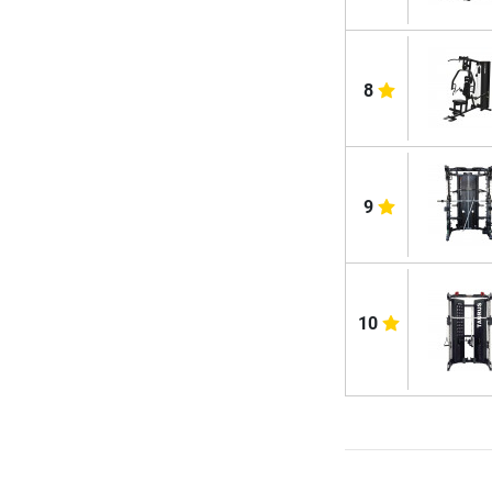
8
9
10