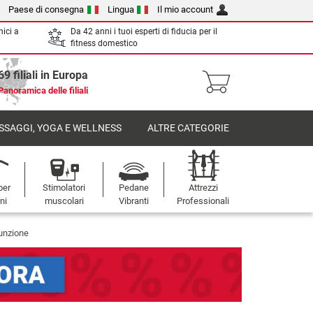
Paese di consegna
Lingua
Il mio account
nici a
Da 42 anni i tuoi esperti di fiducia per il
fitness domestico
69 filiali in Europa
Panoramica delle filiali
SSAGGI, YOGA E WELLNESS
ALTRE CATEGORIE
per
Stimolatori
Pedane
Attrezzi
oni
muscolari
Vibranti
Professionali
funzione