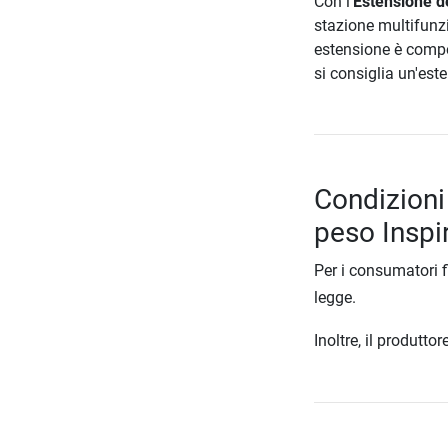
Con l'
Estensione de
stazione multifunzi
estensione è compos
si consiglia un'est
Condizioni
peso Inspi
Per i consumatori f
legge.
Inoltre, il produtt