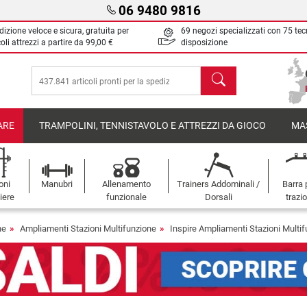
06 9480 9816
izione veloce e sicura, gratuita per
69 negozi specializzati con 75 tec
oli attrezzi a partire da
99,00 €
disposizione
Cerca
ARE
TRAMPOLINI, TENNISTAVOLO E ATTREZZI DA GIOCO
MA
oni
Manubri
Allenamento
Trainers Addominali /
Barra 
iere
funzionale
Dorsali
trazi
ne
Ampliamenti Stazioni Multifunzione
Inspire Ampliamenti Stazioni Multi