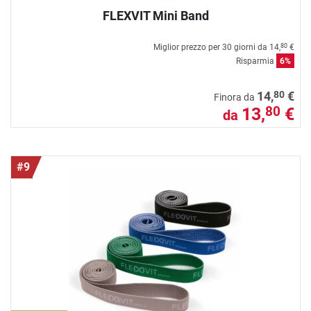
FLEXVIT Mini Band
Miglior prezzo per 30 giorni da
14,
€
80
Risparmia
6%
80
14,
€
Finora da
13,
€
80
da
#9