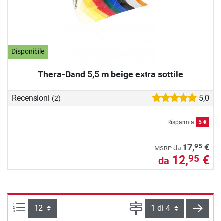
Disponibile
Thera-Band 5,5 m beige extra sottile
Recensioni
5,0
(2)
Risparmia
5 €
95
17,
€
da
MSRP
12,
€
95
da
Articoli per pagina:
Pagina
cont