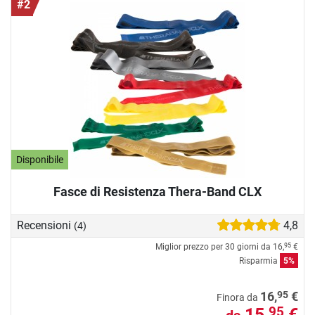
#2
Disponibile
Fasce di Resistenza Thera-Band CLX
Recensioni
4,8
(4)
Miglior prezzo per 30 giorni da
16,
€
95
Risparmia
5%
95
16,
€
Finora da
15,
€
95