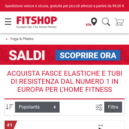
Spedizione veloce e sicura, gratuita per piccoli attrezzi a partire da
99,00 €
69x
Yoga & Pilates
ACQUISTA FASCE ELASTICHE E TUBI
DI RESISTENZA DAL NUMERO 1 IN
EUROPA PER L’HOME FITNESS
Ricerca ava
Ordina per
Filtra
#1