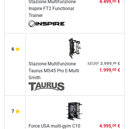
Stazione Multifunzione
4.499,
€
00
Inspire FT2 Functional
Trainer
6
00
Stazione Multifunzione
MSRP
3.999,
€
1.999,
€
00
Taurus MS45 Pro E-Multi
Smith
7
Force USA multi-gym C10
4.995,
€
00