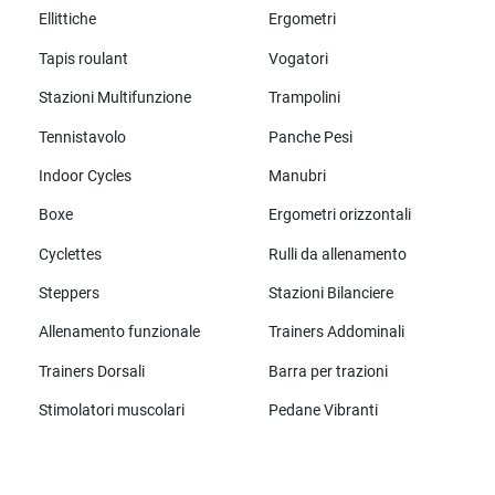
Ellittiche
Ergometri
Tapis roulant
Vogatori
Stazioni Multifunzione
Trampolini
Tennistavolo
Panche Pesi
Indoor Cycles
Manubri
Boxe
Ergometri orizzontali
Cyclettes
Rulli da allenamento
Steppers
Stazioni Bilanciere
Allenamento funzionale
Trainers Addominali
Trainers Dorsali
Barra per trazioni
Stimolatori muscolari
Pedane Vibranti
Tutte le marche