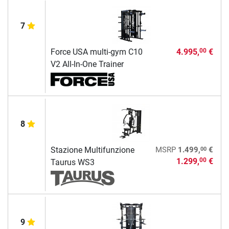
7
Force USA multi-gym C10
4.995,
€
00
V2 All-In-One Trainer
8
00
Stazione Multifunzione
MSRP
1.499,
€
1.299,
€
00
Taurus WS3
9