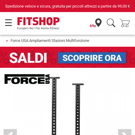
Spedizione veloce e sicura, gratuita per piccoli attrezzi a partire da
99,00 €
69x
Force USA Ampliamenti Stazioni Multifunzione