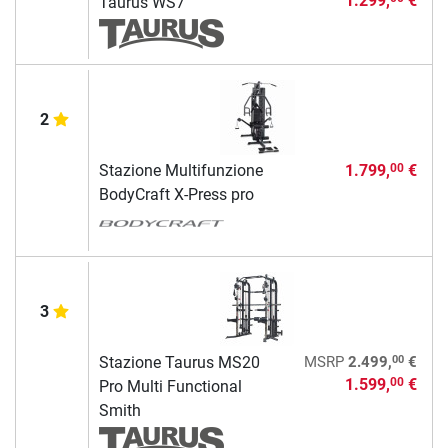
1.299,
€
Taurus WS7
2
Stazione Multifunzione
1.799,
€
00
BodyCraft X-Press pro
3
00
Stazione Taurus MS20
MSRP
2.499,
€
1.599,
€
00
Pro Multi Functional
Smith