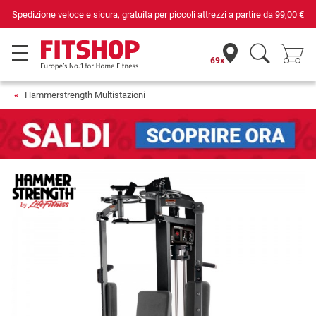
iccoli attrezzi a partire da
99,00 €
Da 42 anni i tuoi esperti di fiduci
69x
Hammerstrength Multistazioni