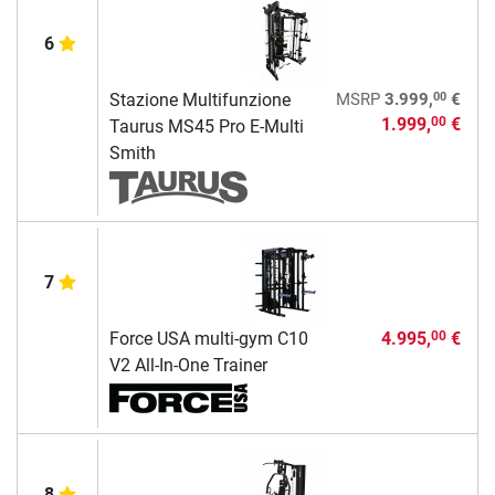
6
00
Stazione Multifunzione
MSRP
3.999,
€
1.999,
€
00
Taurus MS45 Pro E-Multi
Smith
7
Force USA multi-gym C10
4.995,
€
00
V2 All-In-One Trainer
8