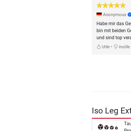
Anonymous
Habe mir das Ge
bin mit beiden G
und sind top vera
•
Utile
Inutile
Iso Leg Ex
Ta
Pro