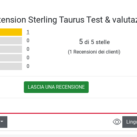
tension Sterling Taurus Test & valuta
1
0
5
di 5 stelle
0
(1 Recensioni dei clienti)
0
0
LASCIA UNA RECENSIONE
Ling