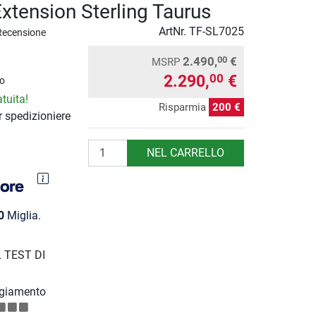
Extension Sterling Taurus
ArtNr.
TF-SL7025
Recensione
2.490,
€
00
MSRP
2.290,
€
00
o
tuita!
Risparmia
200 €
 spedizioniere
Quantità
NEL CARRELLO
0
Miglia.
 TEST DI
giamento