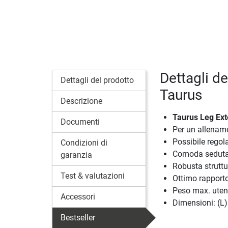
Dettagli de
Dettagli del prodotto
Taurus
Descrizione
Taurus Leg Exte
Documenti
Per un allename
Possibile regol
Condizioni di
Comoda seduta 
garanzia
Robusta struttu
Test & valutazioni
Ottimo rapporto
Peso max. uten
Accessori
Dimensioni: (L)
Bestseller