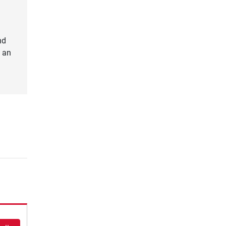
nd
d an