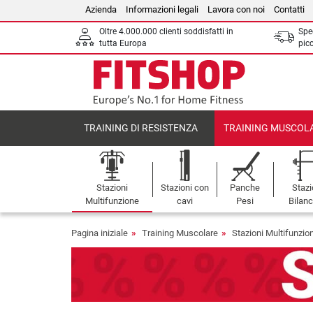
Azienda
Informazioni legali
Lavora con noi
Contatti
Oltre 4.000.000 clienti soddisfatti in
Sped
tutta Europa
picc
TRAINING DI RESISTENZA
TRAINING MUSCOL
Stazioni
Stazioni con
Panche
Stazi
Multifunzione
cavi
Pesi
Bilanc
Pagina iniziale
Training Muscolare
Stazioni Multifunzio