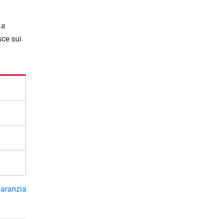
La
sce sui
garanzia