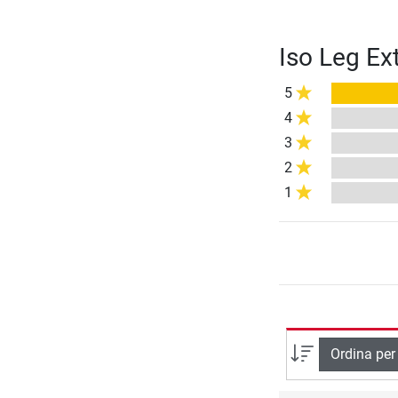
Iso Leg Ex
5
4
3
2
1
Ordina per