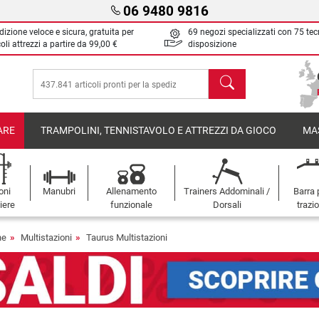
06 9480 9816
izione veloce e sicura, gratuita per
69 negozi specializzati con 75 tec
oli attrezzi a partire da
99,00 €
disposizione
Cerca
ARE
TRAMPOLINI, TENNISTAVOLO E ATTREZZI DA GIOCO
MA
oni
Manubri
Allenamento
Trainers Addominali /
Barra 
iere
funzionale
Dorsali
trazi
ne
Multistazioni
Taurus Multistazioni