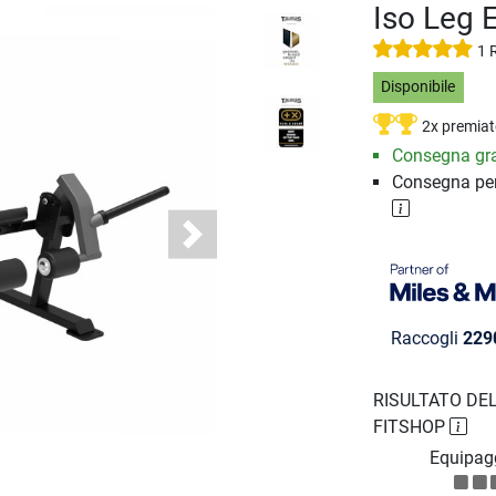
Iso Leg 
1 
Disponibile
2x premiat
Consegna gra
Consegna per
Next
Raccogli
229
RISULTATO DEL
FITSHOP
Equipag