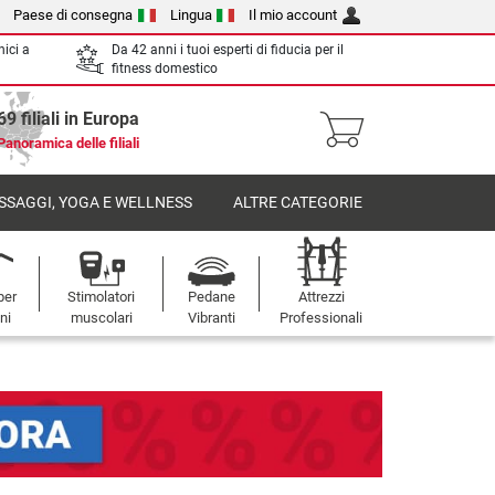
Paese di consegna
Lingua
Il mio account
nici a
Da 42 anni i tuoi esperti di fiducia per il
fitness domestico
69 filiali in Europa
Panoramica delle filiali
SSAGGI, YOGA E WELLNESS
ALTRE CATEGORIE
per
Stimolatori
Pedane
Attrezzi
oni
muscolari
Vibranti
Professionali