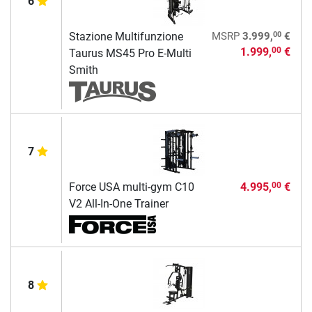
6
00
Stazione Multifunzione
MSRP
3.999,
€
1.999,
€
00
Taurus MS45 Pro E-Multi
Smith
7
Force USA multi-gym C10
4.995,
€
00
V2 All-In-One Trainer
8