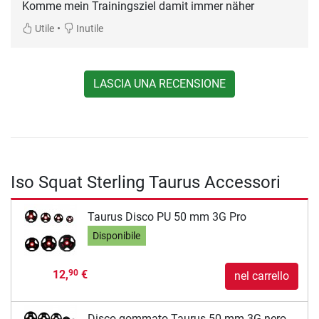
•
Utile
Inutile
LASCIA UNA RECENSIONE
Iso Squat Sterling Taurus Accessori
Taurus Disco PU 50 mm 3G Pro
Disponibile
12,
€
90
nel carrello
Disco gommato Taurus 50 mm 3G nero