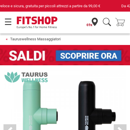
Da 42 anni i tuoi esperti di fiducia per il fitness domestico
69x
Tauruswellness Massaggiatori