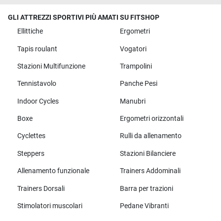
GLI ATTREZZI SPORTIVI PIÙ AMATI SU FITSHOP
Ellittiche
Ergometri
Tapis roulant
Vogatori
Stazioni Multifunzione
Trampolini
Tennistavolo
Panche Pesi
Indoor Cycles
Manubri
Boxe
Ergometri orizzontali
Cyclettes
Rulli da allenamento
Steppers
Stazioni Bilanciere
Allenamento funzionale
Trainers Addominali
Trainers Dorsali
Barra per trazioni
Stimolatori muscolari
Pedane Vibranti