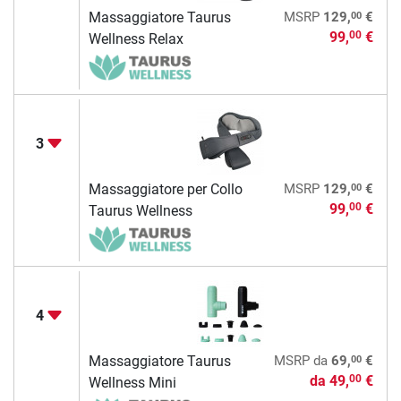
00
Massaggiatore Taurus
MSRP
129,
€
99,
€
00
Wellness Relax
3
00
Massaggiatore per Collo
MSRP
129,
€
99,
€
00
Taurus Wellness
4
00
Massaggiatore Taurus
MSRP
da
69,
€
da
49,
€
00
Wellness Mini