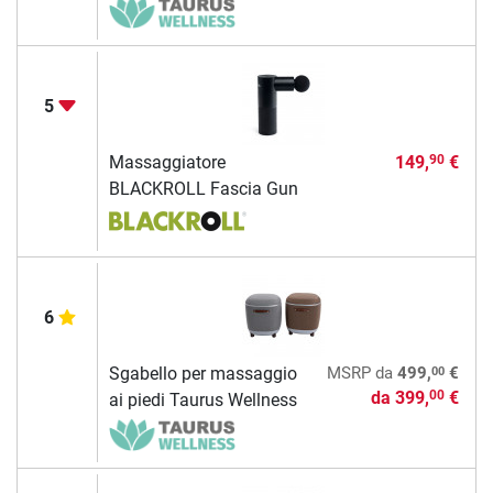
5
Massaggiatore
149,
€
90
BLACKROLL Fascia Gun
6
00
Sgabello per massaggio
MSRP
da
499,
€
da
399,
€
00
ai piedi Taurus Wellness