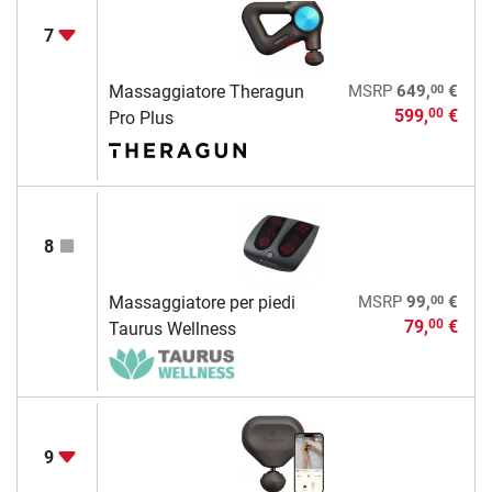
7
00
Massaggiatore Theragun
MSRP
649,
€
599,
€
00
Pro Plus
8
00
Massaggiatore per piedi
MSRP
99,
€
79,
€
00
Taurus Wellness
9