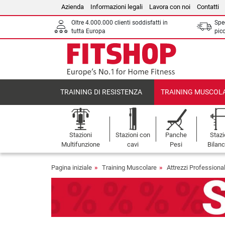
Azienda
Informazioni legali
Lavora con noi
Contatti
Oltre 4.000.000 clienti soddisfatti in
Sped
tutta Europa
picc
TRAINING DI RESISTENZA
TRAINING MUSCOL
Stazioni
Stazioni con
Panche
Stazi
Multifunzione
cavi
Pesi
Bilanc
Pagina iniziale
Training Muscolare
Attrezzi Professional