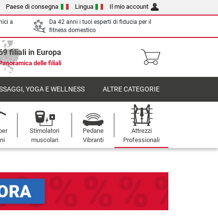
Paese di consegna
Lingua
Il mio account
nici a
Da 42 anni i tuoi esperti di fiducia per il
fitness domestico
69 filiali in Europa
Panoramica delle filiali
SSAGGI, YOGA E WELLNESS
ALTRE CATEGORIE
per
Stimolatori
Pedane
Attrezzi
oni
muscolari
Vibranti
Professionali