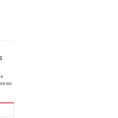
s
La
sce sui