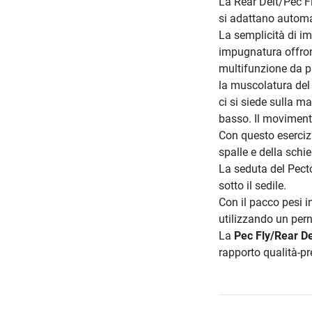
La Rear Delt/Pec Fl
si adattano automa
La semplicità di im
impugnatura offron
multifunzione da pa
la muscolatura del p
ci si siede sulla m
basso. Il movimento
Con questo esercizi
spalle e della schi
La seduta del Pector
sotto il sedile.
Con il pacco pesi i
utilizzando un per
La
Pec Fly/Rear De
rapporto qualità-pr