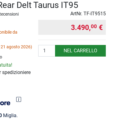
Rear Delt Taurus IT95
ArtNr.
TF-IT9515
Recensioni
3.490,
€
00
nibile da
 21 agosto 2026)
Quantità
NEL CARRELLO
o
tuita!
 spedizioniere
0
Miglia.