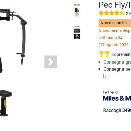
Pec Fly/
2 
Non disponibile
Nuovamente dispo
settimana 34
(17 agosto 2026 -
2x premiat
Consegna gra
Next
Consegna per
Raccogli
349