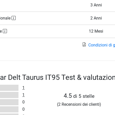
3 Anni
ionale
2 Anni
le
12 Mesi
Condizioni di 
ar Delt Taurus IT95 Test & valutazion
1
1
4.5
di 5 stelle
0
(2 Recensioni dei clienti)
0