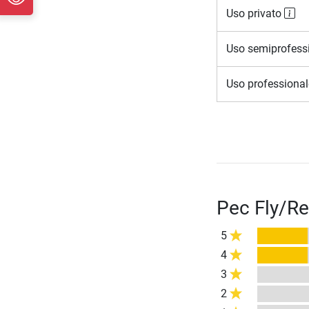
Uso privato
Uso semiprofess
Uso professiona
Pec Fly/Re
5
4
3
2