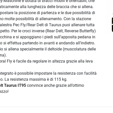
y-Maschine è dotata di bracci mobili e orientabili, che
ticamente alla lunghezza delle braccia che si allena.
postare la posizione di partenza e le due possibilità di
o molte possibilità di allenamento. Con la stazione
lestra Pec Fly/Rear Delt di Taurus puoi allenare tutta
etto. Per le croci inverse (Rear Delt, Reverse Butterfly)
acchina e si appoggiano i piedi sull’apposita pedana in
 si effettua partendo in avanti e andando all’indietro.
o si allena specialmente il deltoide (muscolatura delle
ena).
al Fly è facile da regolare in altezza grazie alla leva
ntegrato è possibile impostare la resistenza con facilità
no. La resistenza massima è di 115 kg.
lt Taurus IT95
convince anche grazie all’ottimo
ezzo!