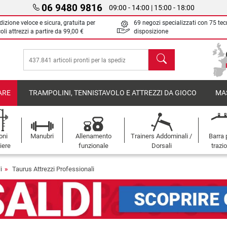
06 9480 9816
09:00 - 14:00 | 15:00 - 18:00
izione veloce e sicura, gratuita per
69 negozi specializzati con 75 tec
oli attrezzi a partire da
99,00 €
disposizione
Cerca
ARE
TRAMPOLINI, TENNISTAVOLO E ATTREZZI DA GIOCO
MA
oni
Manubri
Allenamento
Trainers Addominali /
Barra 
iere
funzionale
Dorsali
trazi
i
Taurus Attrezzi Professionali