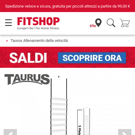
da
99,00 €
Da 42 anni i tuoi esperti di fiducia per il fitness domestico
69x
Taurus Allenamento della velocità