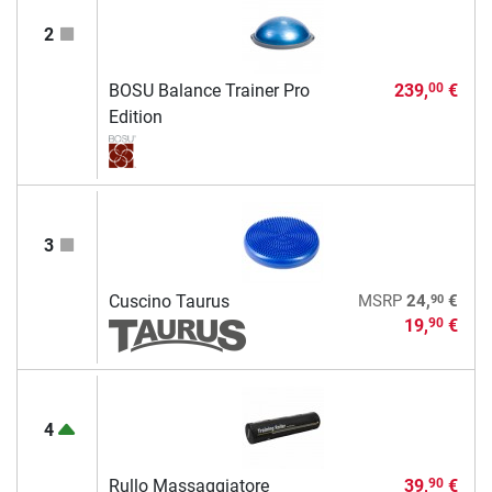
2
BOSU Balance Trainer Pro
239,
€
00
Edition
3
90
Cuscino Taurus
MSRP
24,
€
19,
€
90
4
Rullo Massaggiatore
39,
€
90