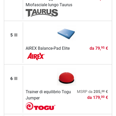
Miofasciale lungo Taurus
5
AIREX Balance-Pad Elite
da
79,
€
95
6
00
Trainer di equilibrio Togu
MSRP
da
205,
€
da
179,
€
00
Jumper