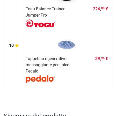
Togu Balance Trainer
224,
€
00
Jumper Pro
10
Tappetino rigenerativo
39,
€
95
massaggiante per i piedi
Pedalo
Sicurezza del prodotto