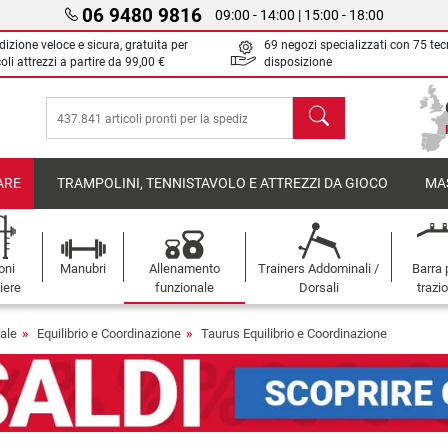
06 9480 9816
09:00 - 14:00 | 15:00 - 18:00
izione veloce e sicura, gratuita per
69 negozi specializzati con 75 tec
oli attrezzi a partire da
99,00 €
disposizione
Cerca
ARE
TRAMPOLINI, TENNISTAVOLO E ATTREZZI DA GIOCO
MA
oni
Manubri
Allenamento
Trainers Addominali /
Barra 
iere
funzionale
Dorsali
trazi
ale
Equilibrio e Coordinazione
Taurus Equilibrio e Coordinazione