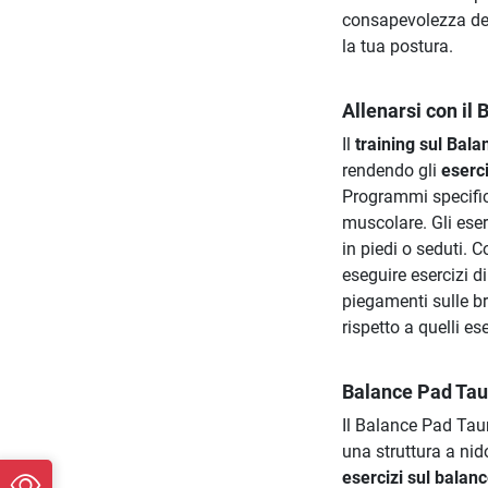
consapevolezza del
la tua postura.
Allenarsi con il 
Il
training sul Bal
rendendo gli
eserc
Programmi specifici
muscolare. Gli eser
in piedi o seduti. 
eseguire esercizi di
piegamenti sulle b
rispetto a quelli e
Balance Pad Tau
Il Balance Pad Taur
una struttura a nido
esercizi sul balan