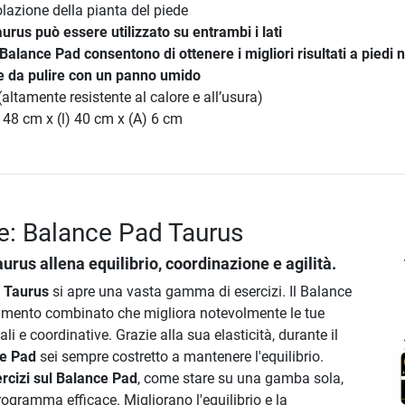
lazione della pianta del piede
aurus
può essere utilizzato su entrambi i lati
 Balance Pad consentono di ottenere i migliori risultati a piedi 
le da pulire con un panno umido
altamente resistente al calore e all’usura)
 48 cm x (l) 40 cm x (A) 6 cm
e: Balance Pad Taurus
aurus
allena equilibrio, coordinazione e agilità.
 Taurus
si apre una vasta gamma di esercizi. Il Balance
amento combinato che migliora notevolmente le tue
i e coordinative. Grazie alla sua elasticità, durante il
ce Pad
sei sempre costretto a mantenere l'equilibrio.
rcizi sul Balance Pad
, come stare su una gamba sola,
ogramma efficace. Migliorano l'equilibrio e la