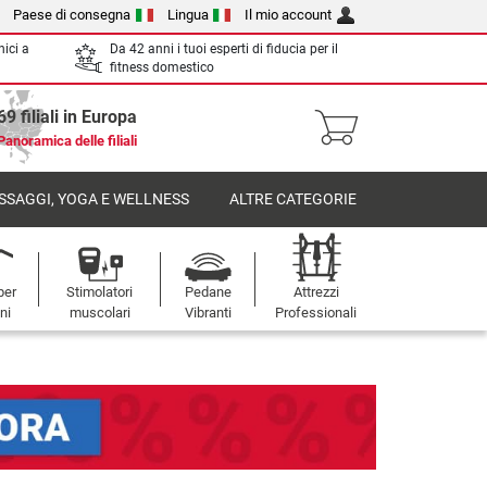
Paese di consegna
Lingua
Il mio account
nici a
Da 42 anni i tuoi esperti di fiducia per il
fitness domestico
69 filiali in Europa
Panoramica delle filiali
SSAGGI, YOGA E WELLNESS
ALTRE CATEGORIE
per
Stimolatori
Pedane
Attrezzi
oni
muscolari
Vibranti
Professionali