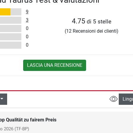
9
3
4.75
di 5 stelle
0
(12 Recensioni dei clienti)
0
0
LASCIA UNA RECENSIONE
Ling
op Qualität zu fairem Preis
o 2026
(TF-BP)