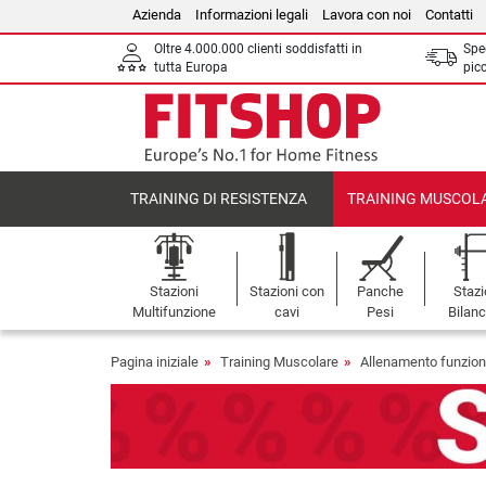
Azienda
Informazioni legali
Lavora con noi
Contatti
Oltre 4.000.000 clienti soddisfatti in
Sped
tutta Europa
picc
TRAINING DI RESISTENZA
TRAINING MUSCOL
Stazioni
Stazioni con
Panche
Stazi
Multifunzione
cavi
Pesi
Bilanc
Pagina iniziale
Training Muscolare
Allenamento funzion