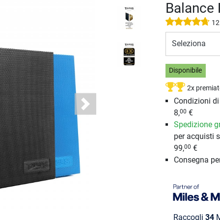
Balance 
12
Seleziona
Disponibile
2x premiat
Condizioni d
Next
8,
€
00
Spedizione gr
per acquisti s
99,
€
00
Consegna pe
Raccogli
34
M