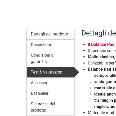
Dettagli d
Dettagli del prodotto
Il
Balance Pad 
Descrizione
Superficie con 
Condizioni di
Molto elastico
garanzia
Utilizzabile per
Balance Pad T
Test & valutazioni
sempre util
vasta gamma
Accessori
materiale e
Bestseller
ideale anche
training in p
Sicurezza del
miglioramen
prodotto
Materiale morbi