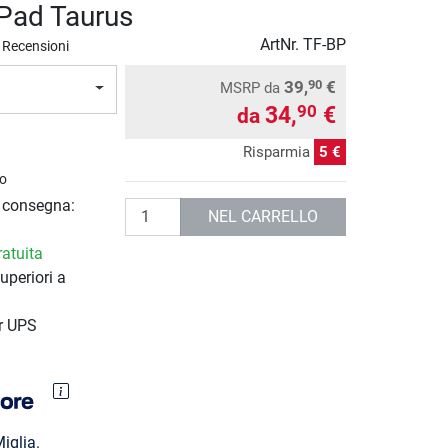
Pad Taurus
ArtNr.
TF-BP
 Recensioni
39,
€
90
MSRP
da
34,
€
90
da
Risparmia
5 €
o
i consegna:
Quantità
NEL CARRELLO
atuita
uperiori a
r UPS
iglia.