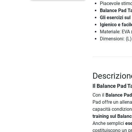
Piacevole stimo
Balance Pad T
Gli esercizi sul
Igienico e faci
Materiale: EVA (
Dimensioni: (L)
Descrizion
Il
Balance Pad T
Con il
Balance Pad
Pad offre un allen
capacità condizional
training sul Balan
Anche semplici
ese
costituiscono un pr