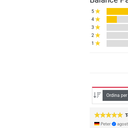
5
4
3
2
1
Ordina per
T
Peter
agost