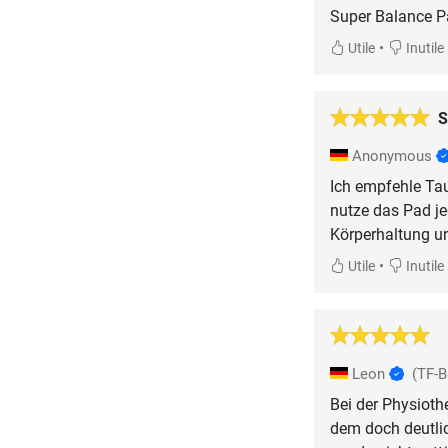
Super Balance 
•
Utile
Inutile
S
Anonymous
Ich empfehle Tau
nutze das Pad je
Körperhaltung u
•
Utile
Inutile
Leon
(TF-B
Bei der Physioth
dem doch deutli