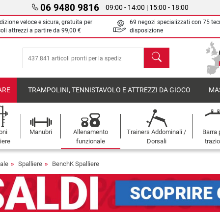
06 9480 9816
09:00 - 14:00 | 15:00 - 18:00
izione veloce e sicura, gratuita per
69 negozi specializzati con 75 tec
oli attrezzi a partire da
99,00 €
disposizione
Cerca
ARE
TRAMPOLINI, TENNISTAVOLO E ATTREZZI DA GIOCO
MA
oni
Manubri
Allenamento
Trainers Addominali /
Barra 
iere
funzionale
Dorsali
trazi
ale
Spalliere
BenchK Spalliere