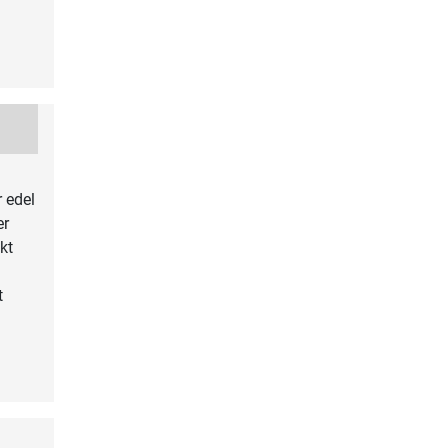
 edel
er
kt
t