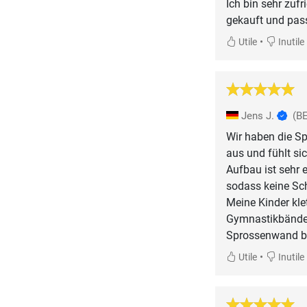
Ich bin sehr zuf
gekauft und pass
•
Utile
Inutile
Jens J.
(B
Wir haben die Sp
aus und fühlt si
Aufbau ist sehr 
sodass keine Sc
Meine Kinder kle
Gymnastikbändern
Sprossenwand be
•
Utile
Inutile