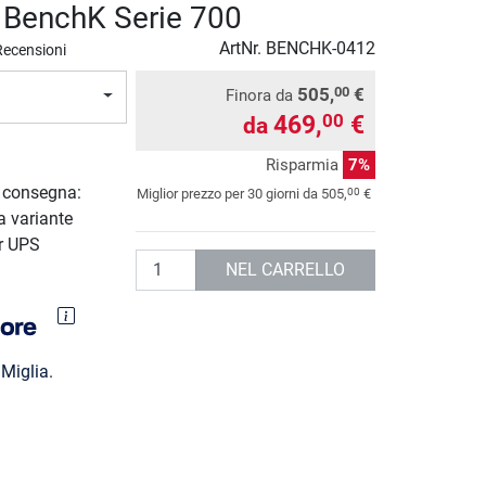
a BenchK Serie 700
ArtNr.
BENCHK-0412
Recensioni
505,
€
00
Finora da
469,
€
00
da
Risparmia
7%
i consegna:
00
Miglior prezzo per 30 giorni da
505,
€
a variante
r UPS
Quantità
NEL CARRELLO
Miglia.