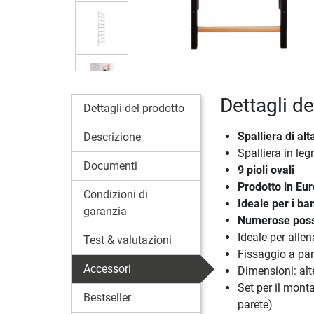
Dettagli d
Dettagli del prodotto
Spalliera di alt
Descrizione
Spalliera in leg
Documenti
9 pioli ovali
Prodotto in Eu
Condizioni di
Ideale per i ba
garanzia
Numerose possi
Ideale per alle
Test & valutazioni
Fissaggio a par
Accessori
Dimensioni: al
Set per il monta
Bestseller
parete)