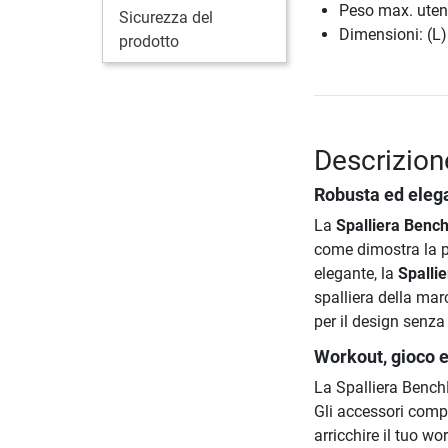
Peso max. uten
Sicurezza del
Dimensioni: (L)
prodotto
Descrizion
Robusta ed eleg
La
Spalliera Benc
come dimostra la p
elegante, la
Spalli
spalliera della ma
per il design senz
Workout, gioco e
La Spalliera BenchK
Gli accessori compa
arricchire il tuo wor