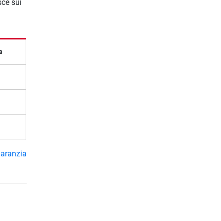
sce sui
a
garanzia