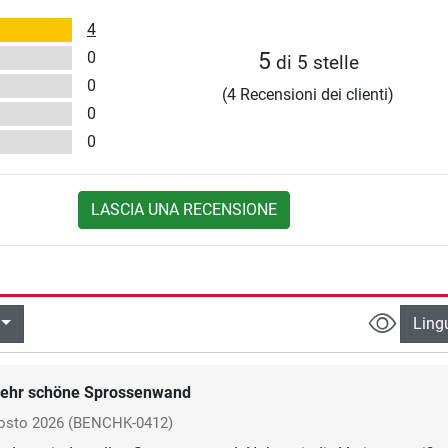
4
0
5
di 5 stelle
0
(4 Recensioni dei clienti)
0
0
LASCIA UNA RECENSIONE
Ling
ehr schöne Sprossenwand
osto 2026
(BENCHK-0412)