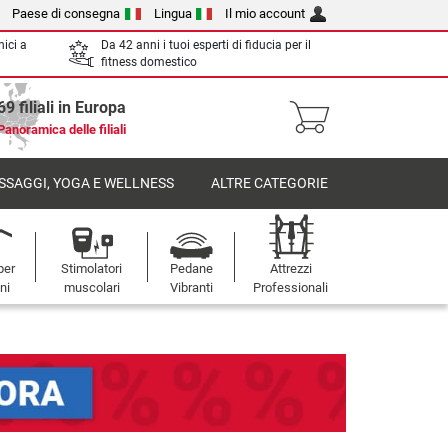
Paese di consegna
Lingua
Il mio account
nici a
Da 42 anni i tuoi esperti di fiducia per il
fitness domestico
69 filiali in Europa
Panoramica delle filiali
SSAGGI, YOGA E WELLNESS
ALTRE CATEGORIE
per
Stimolatori
Pedane
Attrezzi
oni
muscolari
Vibranti
Professionali