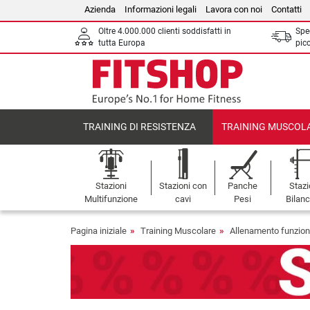
Azienda
Informazioni legali
Lavora con noi
Contatti
Oltre 4.000.000 clienti soddisfatti in
Sped
tutta Europa
picc
TRAINING DI RESISTENZA
TRAINING MUSCOL
Stazioni
Stazioni con
Panche
Stazi
Multifunzione
cavi
Pesi
Bilanc
Pagina iniziale
Training Muscolare
Allenamento funzion