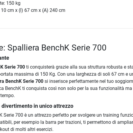
te: 150 kg
 10 cm x (l) 67 cm x (A) 240 cm
e: Spalliera BenchK Serie 700
ante
hK Serie 700
ti conquisterà grazie alla sua struttura robusta e sta
ortata massima di 150 Kg. Con una larghezza di soli 67 cm e u
era BenchK Serie 700
si inserisce perfettamente nel tuo soggior
rca BenchK ti conquista così non solo per la sua funzionalità m
a tempo.
 divertimento in unico attrezzo
 Serie 700 è un attrezzo perfetto per svolgere un training funzi
tibili, per esempio la barra per trazioni, ti permettono di amplia
kout di molti altri esercizi.