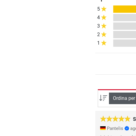
5
4
3
2
1
Ordina per
S
Pantelis
ag