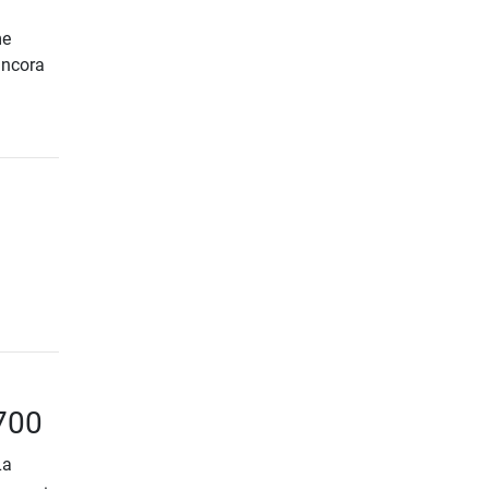
me
 ancora
 700
La